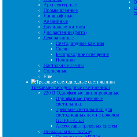
О
Архитектурные
Л
Промышленные
с
Ландшафтные
Аварийные
Для подсветки мяса
Для растений (фито)
Декоративные
Светодиодные камины
Свечи
Беспроводное освещение
Ночники
Настольные лампы
Солнечные
Ещё
Трековые светодиодные светильники
220 B Однофазные шинопроводные
Однофазные трековые
светильники
Трековые светильники для
светодиодных ламп с цоколем
GU10, GU5.3
Аксессуары трековых систем
Низковольтная Jazzway
Светильники MTR16