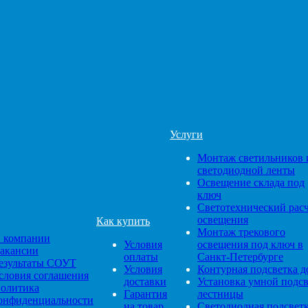
Услуги
Монтаж светильников 
светодиодной ленты
Освещение склада под
ключ
Светотехнический рас
освещения
Как купить
Монтаж трекового
 компании
Условия
освещения под ключ в
акансии
оплаты
Санкт-Петербурге
езультаты СОУТ
Условия
Контурная подсветка д
словия соглашения
доставки
Установка умной подс
олитика
Гарантия
лестницы
онфиденциальности
на товар
Светодиодная подсвет