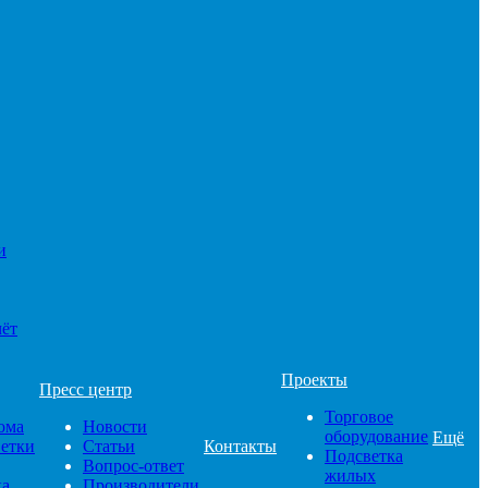
и
чёт
Проекты
Пресс центр
Торговое
ома
Новости
оборудование
Ещё
ветки
Статьи
Контакты
Подсветка
Вопрос-ответ
жилых
ка
Производители