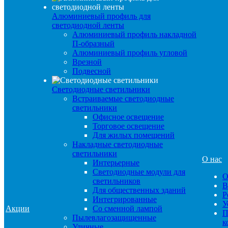
Алюминиевый профиль для
светодиодной ленты
Алюминиевый профиль накладной
П-образный
Алюминиевый профиль угловой
Врезной
Подвесной
Светодиодные светильники
Встраиваемые светодиодные
светильники
Офисное освещение
Торговое освещение
Для жилых помещений
Накладные светодиодные
светильники
О нас
Интерьерные
Светодиодные модули для
О
светильников
В
Для общественных зданий
Р
Интегрированные
У
Акции
Со сменной лампой
П
Пылевлагозащищенные
к
Уличные