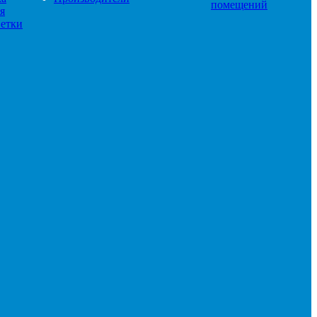
помещений
я
етки