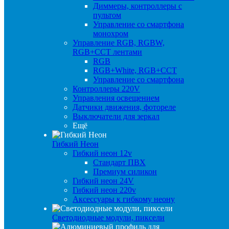
Диммеры, контроллеры с
пультом
Управление со смартфона
монохром
Управление RGB, RGBW,
RGB+CCT лентами
RGB
RGB+White, RGB+CCT
Управление со смартфона
Контроллеры 220V
Управления освещением
Датчики движения, фотореле
Выключатели для зеркал
Ещё
Гибкий Неон
Гибкий неон 12v
Стандарт ПВХ
Премиум силикон
Гибкий неон 24V
Гибкий неон 220v
Аксессуары к гибкому неону
Светодиодные модули, пиксели