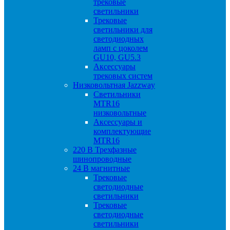
трековые
светильники
Трековые
светильники для
светодиодных
ламп с цоколем
GU10, GU5.3
Аксессуары
трековых систем
Низковольтная Jazzway
Светильники
MTR16
низковольтные
Аксессуары и
комплектующие
MTR16
220 B Трехфазные
шинопроводные
24 B магнитные
Трековые
светодиодные
светильники
Трековые
светодиодные
светильники