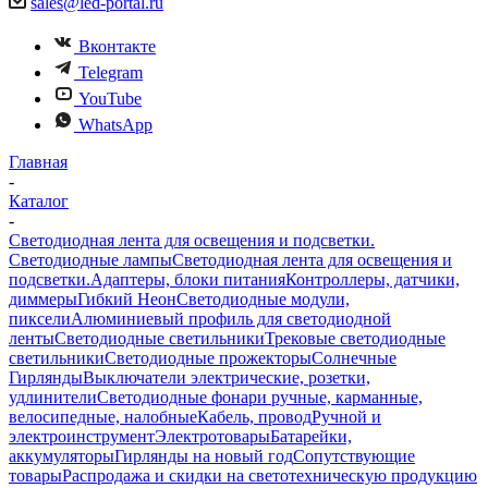
sales@led-portal.ru
Вконтакте
Telegram
YouTube
WhatsApp
Главная
-
Каталог
-
Светодиодная лента для освещения и подсветки.
Светодиодные лампы
Светодиодная лента для освещения и
подсветки.
Адаптеры, блоки питания
Контроллеры, датчики,
диммеры
Гибкий Неон
Светодиодные модули,
пиксели
Алюминиевый профиль для светодиодной
ленты
Светодиодные светильники
Трековые светодиодные
светильники
Светодиодные прожекторы
Солнечные
Гирлянды
Выключатели электрические, розетки,
удлинители
Светодиодные фонари ручные, карманные,
велосипедные, налобные
Кабель, провод
Ручной и
электроинструмент
Электротовары
Батарейки,
аккумуляторы
Гирлянды на новый год
Сопутствующие
товары
Распродажа и скидки на светотехническую продукцию