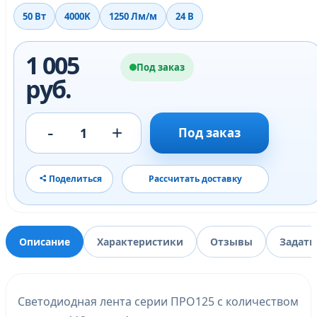
50 Вт
4000K
1250 Лм/м
24 В
1 005
Под заказ
руб.
-
+
1
Под заказ
Поделиться
Рассчитать доставку
Описание
Характеристики
Отзывы
Задать
Светодиодная лента серии ПРО125 с количеством