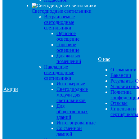
Светодиодные светильники
Встраиваемые
светодиодные
светильники
Офисное
освещение
Торговое
освещение
Для жилых
О нас
помещений
Накладные
О компании
светодиодные
Вакансии
светильники
Результаты 
Интерьерные
Условия сог
Акции
Светодиодные
Политика
модули для
конфиденциа
светильников
Отзывы
Для
Лицензии и
общественных
сертификаты
зданий
Интегрированные
Со сменной
лампой