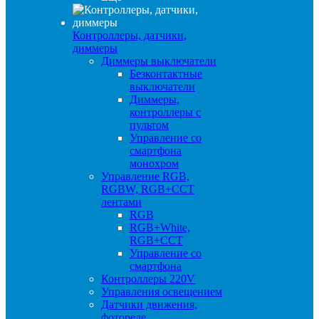
Контроллеры, датчики,
диммеры
Диммеры выключатели
Безконтактные
выключатели
Диммеры,
контроллеры с
пультом
Управление со
смартфона
монохром
Управление RGB,
RGBW, RGB+CCT
лентами
RGB
RGB+White,
RGB+CCT
Управление со
смартфона
Контроллеры 220V
Управления освещением
Датчики движения,
фотореле