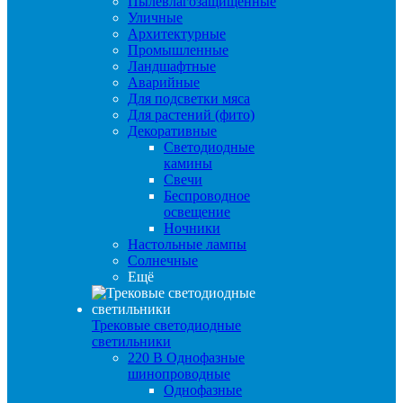
Пылевлагозащищенные
Уличные
Архитектурные
Промышленные
Ландшафтные
Аварийные
Для подсветки мяса
Для растений (фито)
Декоративные
Светодиодные
камины
Свечи
Беспроводное
освещение
Ночники
Настольные лампы
Солнечные
Ещё
Трековые светодиодные
светильники
220 B Однофазные
шинопроводные
Однофазные