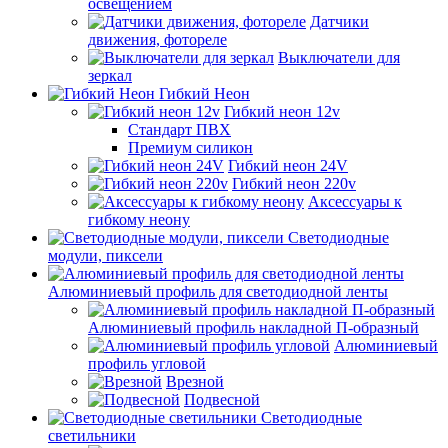
освещением
Датчики
движения, фотореле
Выключатели для
зеркал
Гибкий Неон
Гибкий неон 12v
Стандарт ПВХ
Премиум силикон
Гибкий неон 24V
Гибкий неон 220v
Аксессуары к
гибкому неону
Светодиодные
модули, пиксели
Алюминиевый профиль для светодиодной ленты
Алюминиевый профиль накладной П-образный
Алюминиевый
профиль угловой
Врезной
Подвесной
Светодиодные
светильники