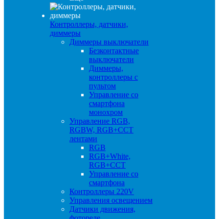
Контроллеры, датчики,
диммеры
Диммеры выключатели
Безконтактные
выключатели
Диммеры,
контроллеры с
пультом
Управление со
смартфона
монохром
Управление RGB,
RGBW, RGB+CCT
лентами
RGB
RGB+White,
RGB+CCT
Управление со
смартфона
Контроллеры 220V
Управления освещением
Датчики движения,
фотореле