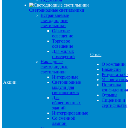
Светодиодные светильники
Встраиваемые
светодиодные
светильники
Офисное
освещение
Торговое
освещение
Для жилых
О нас
помещений
Накладные
О компании
светодиодные
Вакансии
светильники
Результаты 
Интерьерные
Условия сог
Акции
Светодиодные
Политика
модули для
конфиденциа
светильников
Отзывы
Для
Лицензии и
общественных
сертификаты
зданий
Интегрированные
Со сменной
лампой