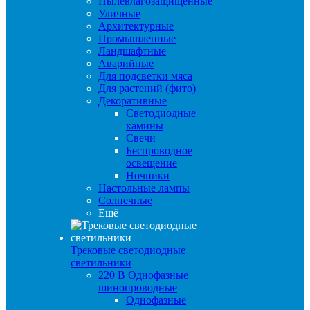
Пылевлагозащищенные
Уличные
Архитектурные
Промышленные
Ландшафтные
Аварийные
Для подсветки мяса
Для растений (фито)
Декоративные
Светодиодные
камины
Свечи
Беспроводное
освещение
Ночники
Настольные лампы
Солнечные
Ещё
Трековые светодиодные
светильники
220 B Однофазные
шинопроводные
Однофазные