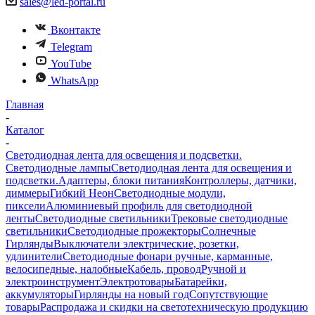
sales@led-portal.ru
Вконтакте
Telegram
YouTube
WhatsApp
Главная
-
Каталог
-
Светодиодная лента для освещения и подсветки.
Светодиодные лампы
Светодиодная лента для освещения и
подсветки.
Адаптеры, блоки питания
Контроллеры, датчики,
диммеры
Гибкий Неон
Светодиодные модули,
пиксели
Алюминиевый профиль для светодиодной
ленты
Светодиодные светильники
Трековые светодиодные
светильники
Светодиодные прожекторы
Солнечные
Гирлянды
Выключатели электрические, розетки,
удлинители
Светодиодные фонари ручные, карманные,
велосипедные, налобные
Кабель, провод
Ручной и
электроинструмент
Электротовары
Батарейки,
аккумуляторы
Гирлянды на новый год
Сопутствующие
товары
Распродажа и скидки на светотехническую продукцию