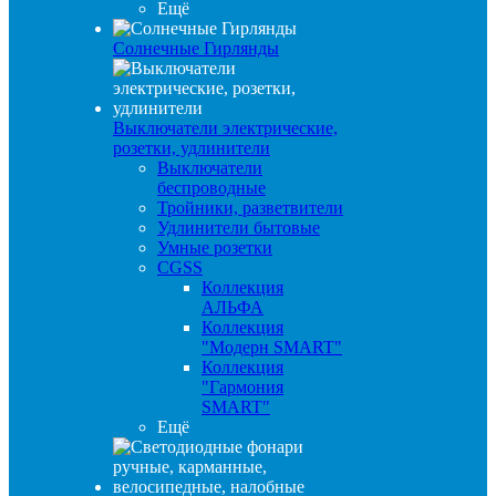
Ещё
Солнечные Гирлянды
Выключатели электрические,
розетки, удлинители
Выключатели
беспроводные
Тройники, разветвители
Удлинители бытовые
Умные розетки
CGSS
Коллекция
АЛЬФА
Коллекция
"Модерн SMART"
Коллекция
"Гармония
SMART"
Ещё