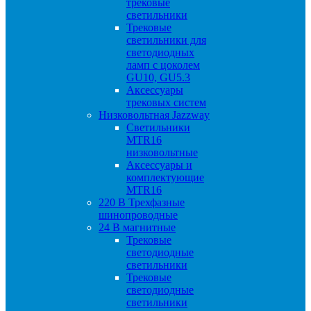
трековые
светильники
Трековые
светильники для
светодиодных
ламп с цоколем
GU10, GU5.3
Аксессуары
трековых систем
Низковольтная Jazzway
Светильники
MTR16
низковольтные
Аксессуары и
комплектующие
MTR16
220 B Трехфазные
шинопроводные
24 B магнитные
Трековые
светодиодные
светильники
Трековые
светодиодные
светильники