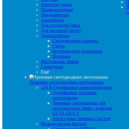
О
Архитектурные
Л
Промышленные
с
Ландшафтные
Аварийные
Для подсветки мяса
Для растений (фито)
Декоративные
Светодиодные камины
Свечи
Беспроводное освещение
Ночники
Настольные лампы
Солнечные
Ещё
Трековые светодиодные светильники
220 B Однофазные шинопроводные
Однофазные трековые
светильники
Трековые светильники для
светодиодных ламп с цоколем
GU10, GU5.3
Аксессуары трековых систем
Низковольтная Jazzway
Светильники MTR16