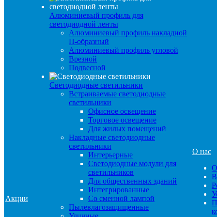
Алюминиевый профиль для
светодиодной ленты
Алюминиевый профиль накладной
П-образный
Алюминиевый профиль угловой
Врезной
Подвесной
Светодиодные светильники
Встраиваемые светодиодные
светильники
Офисное освещение
Торговое освещение
Для жилых помещений
Накладные светодиодные
светильники
О нас
Интерьерные
Светодиодные модули для
О
светильников
В
Для общественных зданий
Р
Интегрированные
У
Акции
Со сменной лампой
П
Пылевлагозащищенные
к
Уличные