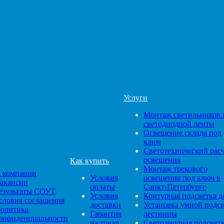
Услуги
Монтаж светильников 
светодиодной ленты
Освещение склада под
ключ
Светотехнический рас
освещения
Как купить
Монтаж трекового
 компании
Условия
освещения под ключ в
акансии
оплаты
Санкт-Петербурге
езультаты СОУТ
Условия
Контурная подсветка д
словия соглашения
доставки
Установка умной подс
олитика
Гарантия
лестницы
онфиденциальности
на товар
Светодиодная подсвет