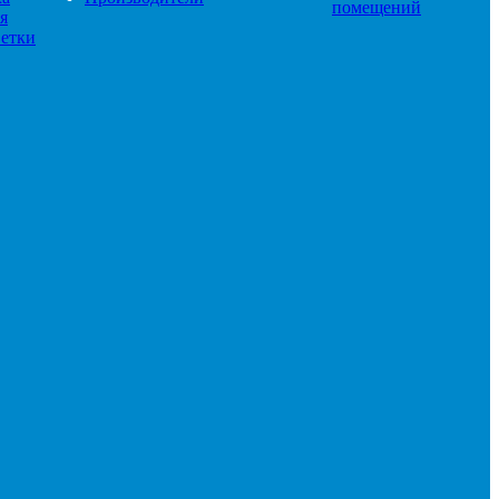
помещений
я
етки