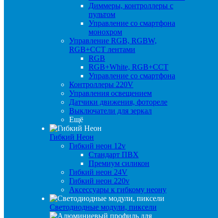
Диммеры, контроллеры с
пультом
Управление со смартфона
монохром
Управление RGB, RGBW,
RGB+CCT лентами
RGB
RGB+White, RGB+CCT
Управление со смартфона
Контроллеры 220V
Управления освещением
Датчики движения, фотореле
Выключатели для зеркал
Ещё
Гибкий Неон
Гибкий неон 12v
Стандарт ПВХ
Премиум силикон
Гибкий неон 24V
Гибкий неон 220v
Аксессуары к гибкому неону
Светодиодные модули, пиксели