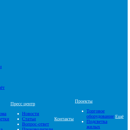
и
чёт
Проекты
Пресс центр
Торговое
ома
Новости
оборудование
Ещё
ветки
Статьи
Контакты
Подсветка
Вопрос-ответ
жилых
ка
Производители