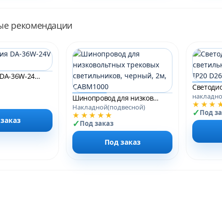
ые рекомендации
Блок питания DA-36W-24V IP20 1.5 A
накладн
Шинопровод для низковольтных трековых светильников, черный, 2м, CABM1000
★★★
Накладной(подвесной)
Под з
★★★★★
 заказ
Под заказ
Под заказ