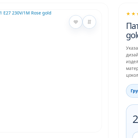
★★
Пат
gol
Указ
дизай
изде
матер
цокол
Гр
2