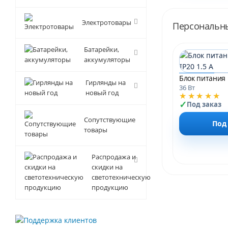
Электротовары
Персональн
Батарейки,
аккумуляторы
Гирлянды на
36 Вт
новый год
★★★★★
Под заказ
Сопутствующие
Под
товары
Распродажа и
скидки на
светотехническую
продукцию