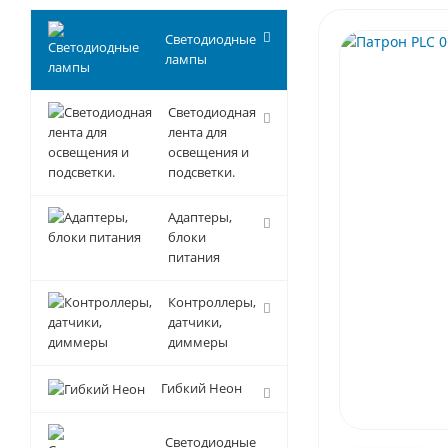
Светодиодные
лампы
Светодиодная
лента для
освещения и
подсветки.
Адаптеры,
блоки
питания
Контроллеры,
датчики,
диммеры
Гибкий Неон
Светодиодные