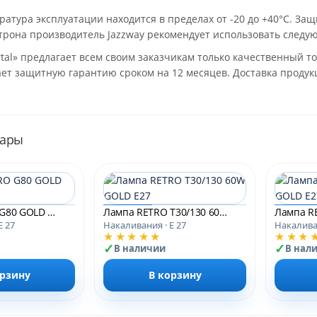
атура эксплуатации находится в пределах от -20 до +40°С. Защ
трона производитель Jazzway рекомендует использовать следу
tal» предлагает всем своим заказчикам только качественный т
ет защитную гарантию сроком на 12 месяцев. Доставка продук
вары
Лампа RETRO G80 GOLD 60W E27
Лампа RETRO T30/130 60W GOLD E27
E 27
Накаливания · E 27
Накаливан
★★★★★
★★★
В наличии
В нал
орзину
В корзину