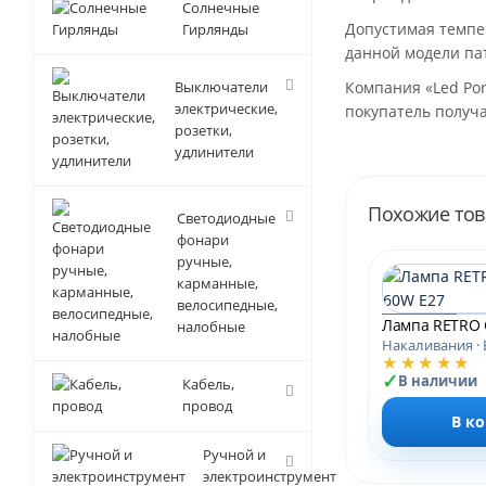
Солнечные
Допустимая темпер
Гирлянды
данной модели па
Выключатели
Компания «Led Por
электрические,
покупатель получа
розетки,
удлинители
Похожие то
Светодиодные
фонари
ручные,
карманные,
велосипедные,
налобные
Накаливания · 
★★★★★
В наличии
Кабель,
провод
В к
Ручной и
электроинструмент