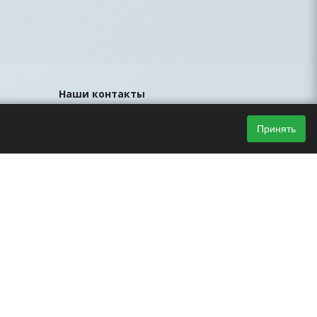
Наши контакты
8 (812) 425-44-33
Принять
sales@led-portal.ru
Главный офис, Санкт-Петербург, ул.
Братская, д.23, офис 106