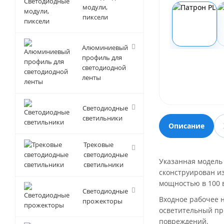
модули,
пиксели
Алюминиевый
профиль для
светодиодной
ленты
Светодиодные
светильники
Описание
Трековые
светодиодные
Указанная модель
светильники
сконструирован и
мощностью в 100 в
Светодиодные
Входное рабочее н
прожекторы
осветительный пр
повреждений.