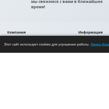
мы свяжемся с вами в ближайшее
время!
Компания
Информация
О компании
Помощь
Этот сайт использует cookies для улучшения работы.
Узнать бол
Новости
Условия оплаты
Проекты
Условия доставки
Вакансии
Гарантия на това
Магазины
Политика
2026 © интернет магазин светодиодного освещения.