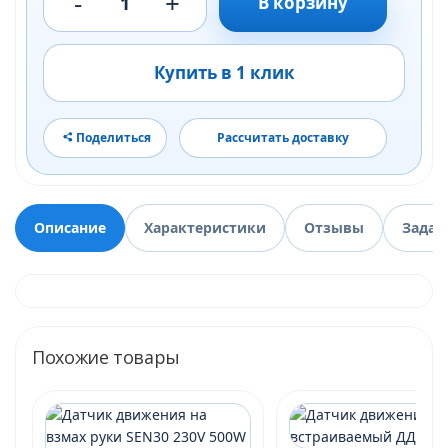
-
+
1
В корзину
Купить в 1 клик
Поделиться
Рассчитать доставку
Описание
Характеристики
Отзывы
Задат
Похожие товары