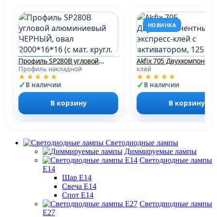
НОВИНКА
Профиль SP280B угловой алюминиевый ЧЕРНЫЙ, овал 2000*16*16 (с мат. кругл. рассеив., 2 загл., 3кл.)
Akfix 705 Двухк
Профиль накладной
клей
★★★★★
★★★★★
В наличии
В наличии
В корзину
В корзину
Светодиодные лампы
Диммируемые лампы
Светодиодные лампы
Е14
Шар Е14
Свеча Е14
Спот Е14
Светодиодные лампы
Е27