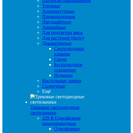
Пылевлагозащищенные
Уличные
Архитектурные
Промышленные
Ландшафтные
Аварийные
Для подсветки мяса
Для растений (фито)
Декоративные
Светодиодные
камины
Свечи
Беспроводное
освещение
Ночники
Настольные лампы
Солнечные
Ещё
Трековые светодиодные
светильники
220 B Однофазные
шинопроводные
Однофазные