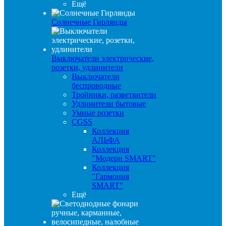
Ещё
Солнечные Гирлянды
Выключатели электрические,
розетки, удлинители
Выключатели
беспроводные
Тройники, разветвители
Удлинители бытовые
Умные розетки
CGSS
Коллекция
АЛЬФА
Коллекция
"Модерн SMART"
Коллекция
"Гармония
SMART"
Ещё