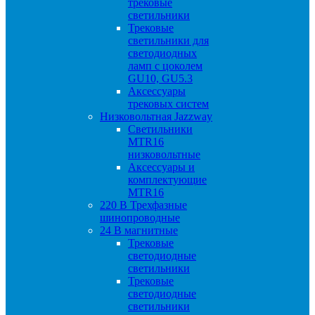
трековые
светильники
Трековые
светильники для
светодиодных
ламп с цоколем
GU10, GU5.3
Аксессуары
трековых систем
Низковольтная Jazzway
Светильники
MTR16
низковольтные
Аксессуары и
комплектующие
MTR16
220 B Трехфазные
шинопроводные
24 B магнитные
Трековые
светодиодные
светильники
Трековые
светодиодные
светильники