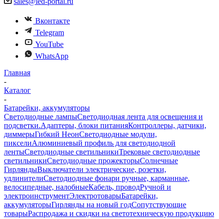
sales@led-portal.ru
Вконтакте
Telegram
YouTube
WhatsApp
Главная
-
Каталог
-
Батарейки, аккумуляторы
Светодиодные лампы
Светодиодная лента для освещения и
подсветки.
Адаптеры, блоки питания
Контроллеры, датчики,
диммеры
Гибкий Неон
Светодиодные модули,
пиксели
Алюминиевый профиль для светодиодной
ленты
Светодиодные светильники
Трековые светодиодные
светильники
Светодиодные прожекторы
Солнечные
Гирлянды
Выключатели электрические, розетки,
удлинители
Светодиодные фонари ручные, карманные,
велосипедные, налобные
Кабель, провод
Ручной и
электроинструмент
Электротовары
Батарейки,
аккумуляторы
Гирлянды на новый год
Сопутствующие
товары
Распродажа и скидки на светотехническую продукцию