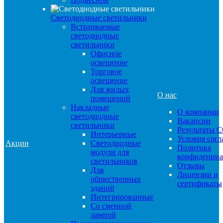
Светодиодные светильники
Встраиваемые
светодиодные
светильники
Офисное
освещение
Торговое
освещение
Для жилых
О нас
помещений
Накладные
О компании
светодиодные
Вакансии
светильники
Результаты 
Интерьерные
Условия сог
Акции
Светодиодные
Политика
модули для
конфиденциа
светильников
Отзывы
Для
Лицензии и
общественных
сертификаты
зданий
Интегрированные
Со сменной
лампой