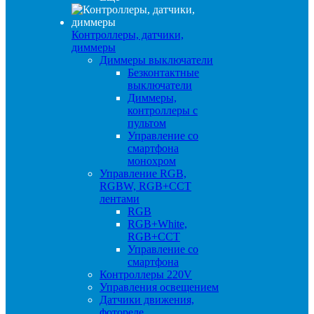
Контроллеры, датчики,
диммеры
Диммеры выключатели
Безконтактные
выключатели
Диммеры,
контроллеры с
пультом
Управление со
смартфона
монохром
Управление RGB,
RGBW, RGB+CCT
лентами
RGB
RGB+White,
RGB+CCT
Управление со
смартфона
Контроллеры 220V
Управления освещением
Датчики движения,
фотореле