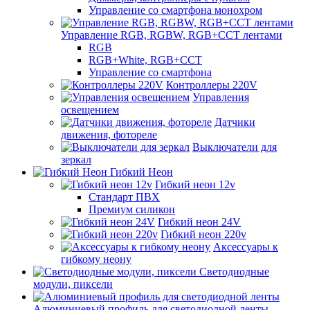
Управление со смартфона монохром
Управление RGB, RGBW, RGB+CCT лентами
RGB
RGB+White, RGB+CCT
Управление со смартфона
Контроллеры 220V
Управления
освещением
Датчики
движения, фотореле
Выключатели для
зеркал
Гибкий Неон
Гибкий неон 12v
Стандарт ПВХ
Премиум силикон
Гибкий неон 24V
Гибкий неон 220v
Аксессуары к
гибкому неону
Светодиодные
модули, пиксели
Алюминиевый профиль для светодиодной ленты