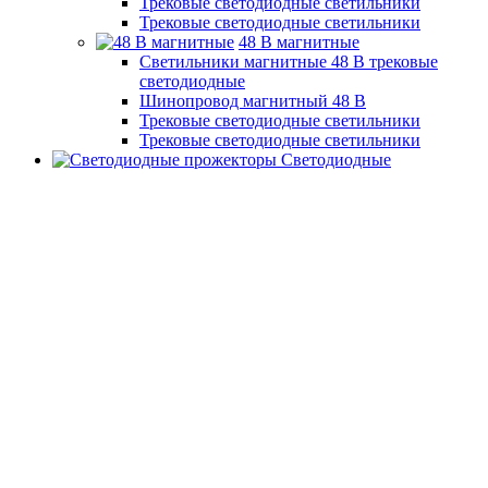
Трековые светодиодные светильники
Трековые светодиодные светильники
48 B магнитные
Светильники магнитные 48 В трековые
светодиодные
Шинопровод магнитный 48 В
Трековые светодиодные светильники
Трековые светодиодные светильники
Светодиодные
прожекторы
10 Вт
20 Вт
30 Вт
50 Вт
70 Вт
100 Вт
150 Вт и более
Низковольтные 48 В
На солнечной батарее
Солнечные Гирлянды
Выключатели электрические, розетки, удлинители
Выключатели
беспроводные
Тройники,