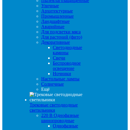
Пылевлагозащищенные
Уличные
Архитектурные
Промышленные
Ландшафтные
Аварийные
Для подсветки мяса
Для растений (фито)
Декоративные
Светодиодные
камины
Свечи
Беспроводное
освещение
Ночники
Настольные лампы
Солнечные
Ещё
Трековые светодиодные
светильники
220 B Однофазные
шинопроводные
Однофазные