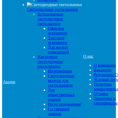
Светодиодные светильники
Встраиваемые
светодиодные
светильники
Офисное
освещение
Торговое
освещение
Для жилых
помещений
О нас
Накладные
светодиодные
О компании
светильники
Вакансии
Интерьерные
Результаты 
Светодиодные
Условия сог
модули для
Акции
Политика
светильников
конфиденциа
Для
Отзывы
общественных
Лицензии и
зданий
сертификаты
Интегрированные
Со сменной
лампой