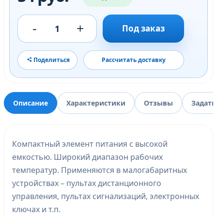
-
+
1
Под заказ
Поделиться
Рассчитать доставку
Описание
Характеристики
Отзывы
Задать
Компактный элемент питания с высокой
емкостью. Широкий диапазон рабочих
температур. Применяются в малогабаритных
устройствах – пультах дистанционного
управления, пультах сигнализаций, электронных
ключах и т.п.