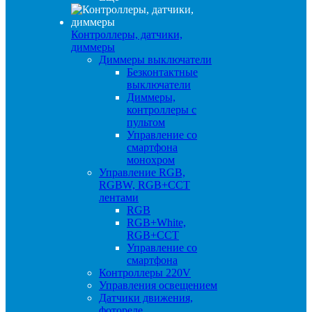
Контроллеры, датчики,
диммеры
Диммеры выключатели
Безконтактные
выключатели
Диммеры,
контроллеры с
пультом
Управление со
смартфона
монохром
Управление RGB,
RGBW, RGB+CCT
лентами
RGB
RGB+White,
RGB+CCT
Управление со
смартфона
Контроллеры 220V
Управления освещением
Датчики движения,
фотореле