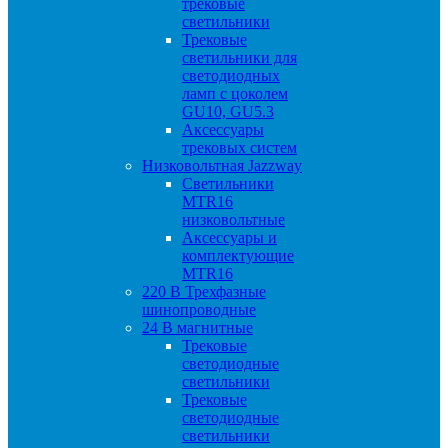
трековые
светильники
Трековые
светильники для
светодиодных
ламп с цоколем
GU10, GU5.3
Аксессуары
трековых систем
Низковольтная Jazzway
Светильники
MTR16
низковольтные
Аксессуары и
комплектующие
MTR16
220 B Трехфазные
шинопроводные
24 B магнитные
Трековые
светодиодные
светильники
Трековые
светодиодные
светильники