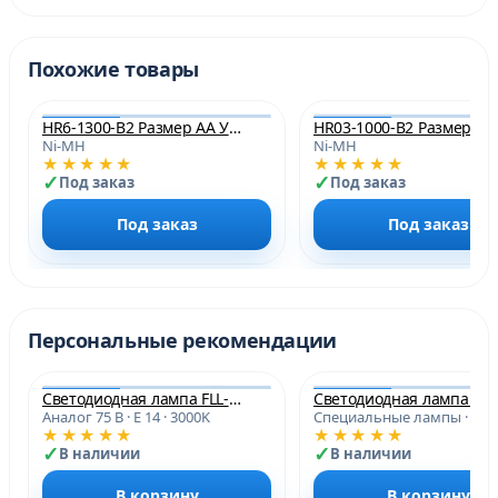
Похожие товары
HR6-1300-B2 Размер АА УПАК.2шт. Аккумуляторы Ni-MH 1300mAч ФАZA
HR03-1000-B2 Разм
Ni-MH
Ni-MH
★★★★★
★★★★★
Под заказ
Под заказ
Под заказ
Под заказ
Персональные рекомендации
Светодиодная лампа FLL-G45 12w E14 3000K 230/50 ФАZA
Свето
Аналог 75 В · E 14 · 3000K
Специальные лампы · G 1
★★★★★
★★★★★
В наличии
В наличии
В корзину
В корзину