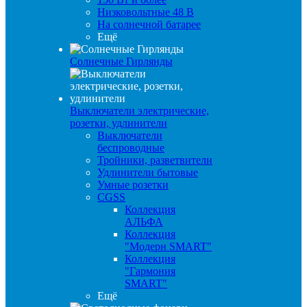
Низковольтные 48 В
На солнечной батарее
Ещё
Солнечные Гирлянды
Выключатели электрические,
розетки, удлинители
Выключатели
беспроводные
Тройники, разветвители
Удлинители бытовые
Умные розетки
CGSS
Коллекция
АЛЬФА
Коллекция
"Модерн SMART"
Коллекция
"Гармония
SMART"
Ещё