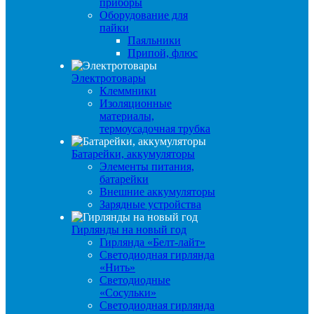
приборы
Оборудование для
пайки
Паяльники
Припой, флюс
Электротовары
Клеммники
Изоляционные
материалы,
термоусадочная трубка
Батарейки, аккумуляторы
Элементы питания,
батарейки
Внешние аккумуляторы
Зарядные устройства
Гирлянды на новый год
Гирлянда «Белт-лайт»
Светодиодная гирлянда
«Нить»
Светодиодные
«Сосульки»
Светодиодная гирлянда