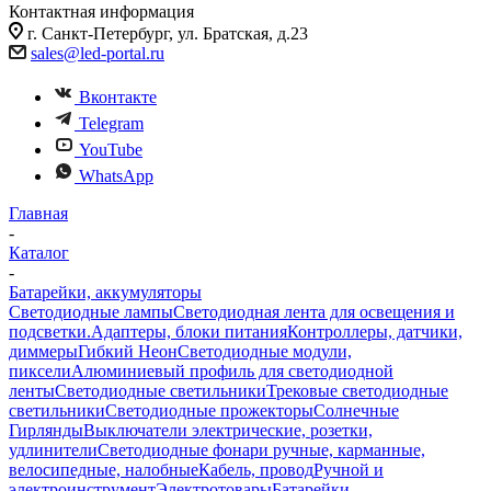
Контактная информация
г. Санкт-Петербург, ул. Братская, д.23
sales@led-portal.ru
Вконтакте
Telegram
YouTube
WhatsApp
Главная
-
Каталог
-
Батарейки, аккумуляторы
Светодиодные лампы
Светодиодная лента для освещения и
подсветки.
Адаптеры, блоки питания
Контроллеры, датчики,
диммеры
Гибкий Неон
Светодиодные модули,
пиксели
Алюминиевый профиль для светодиодной
ленты
Светодиодные светильники
Трековые светодиодные
светильники
Светодиодные прожекторы
Солнечные
Гирлянды
Выключатели электрические, розетки,
удлинители
Светодиодные фонари ручные, карманные,
велосипедные, налобные
Кабель, провод
Ручной и
электроинструмент
Электротовары
Батарейки,