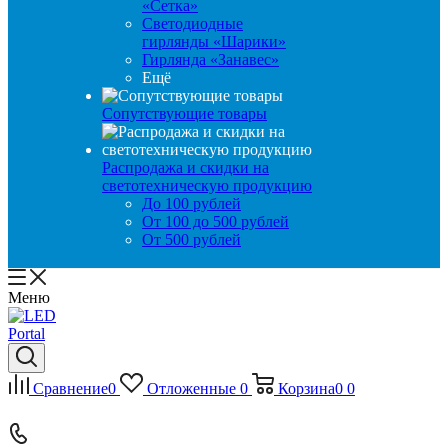
«Сетка»
Светодиодные
гирлянды «Шарики»
Гирлянда «Занавес»
Ещё
Сопутствующие товары
Распродажа и скидки на
светотехническую продукцию
До 100 рублей
От 100 до 500 рублей
От 500 рублей
Меню
Сравнение
0
Отложенные
0
Корзина
0
0