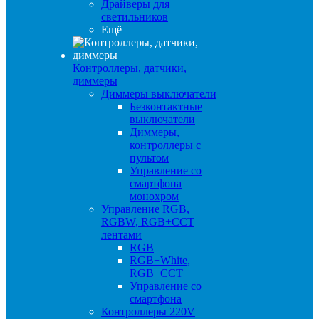
Драйверы для
светильников
Ещё
Контроллеры, датчики,
диммеры
Диммеры выключатели
Безконтактные
выключатели
Диммеры,
контроллеры с
пультом
Управление со
смартфона
монохром
Управление RGB,
RGBW, RGB+CCT
лентами
RGB
RGB+White,
RGB+CCT
Управление со
смартфона
Контроллеры 220V