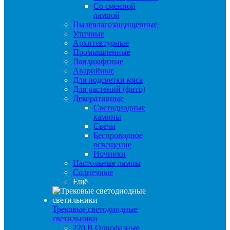
Со сменной
лампой
Пылевлагозащищенные
Уличные
Архитектурные
Промышленные
Ландшафтные
Аварийные
Для подсветки мяса
Для растений (фито)
Декоративные
Светодиодные
камины
Свечи
Беспроводное
освещение
Ночники
Настольные лампы
Солнечные
Ещё
Трековые светодиодные
светильники
220 B Однофазные