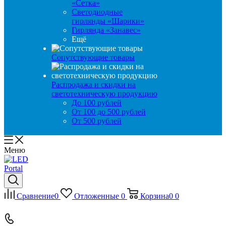
«Сетка»
Светодиодные
гирлянды «Шарики»
Гирлянда «Занавес»
Ещё
Сопутствующие товары
Распродажа и скидки на
светотехническую продукцию
До 100 рублей
От 100 до 500 рублей
От 500 рублей
Меню
Сравнение
0
Отложенные
0
Корзина
0
0