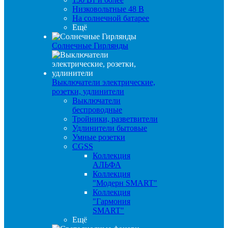
Низковольтные 48 В
На солнечной батарее
Ещё
Солнечные Гирлянды
Выключатели электрические,
розетки, удлинители
Выключатели
беспроводные
Тройники, разветвители
Удлинители бытовые
Умные розетки
CGSS
Коллекция
АЛЬФА
Коллекция
"Модерн SMART"
Коллекция
"Гармония
SMART"
Ещё