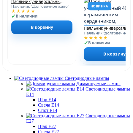
Паяльник универсальный 60W с керамическим сердечником, долговечное жало, 230В, STEKKER PLE211-60
Паяльник "Долговечное жало"
НОВИНКА
НОВИНКА
★★★★★
В наличии
В корзину
Паяльн
Паяльник "Долговечное 
★★★★★
В наличии
В корзину
Светодиодные лампы
Диммируемые лампы
Светодиодные лампы
Е14
Шар Е14
Свеча Е14
Спот Е14
Светодиодные лампы
Е27
Шар Е27
Свеча Е27