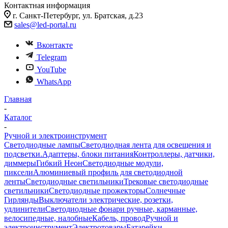
Контактная информация
г. Санкт-Петербург, ул. Братская, д.23
sales@led-portal.ru
Вконтакте
Telegram
YouTube
WhatsApp
Главная
-
Каталог
-
Ручной и электроинструмент
Светодиодные лампы
Светодиодная лента для освещения и
подсветки.
Адаптеры, блоки питания
Контроллеры, датчики,
диммеры
Гибкий Неон
Светодиодные модули,
пиксели
Алюминиевый профиль для светодиодной
ленты
Светодиодные светильники
Трековые светодиодные
светильники
Светодиодные прожекторы
Солнечные
Гирлянды
Выключатели электрические, розетки,
удлинители
Светодиодные фонари ручные, карманные,
велосипедные, налобные
Кабель, провод
Ручной и
электроинструмент
Электротовары
Батарейки,