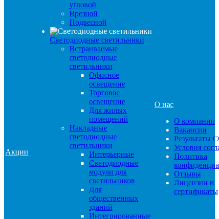
угловой
Врезной
Подвесной
Светодиодные светильники
Встраиваемые
светодиодные
светильники
Офисное
освещение
Торговое
освещение
О нас
Для жилых
помещений
О компании
Накладные
Вакансии
светодиодные
Результаты 
светильники
Условия сог
Акции
Интерьерные
Политика
Светодиодные
конфиденциа
модули для
Отзывы
светильников
Лицензии и
Для
сертификаты
общественных
зданий
Интегрированные