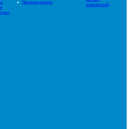
ка
Производители
помещений
я
етки