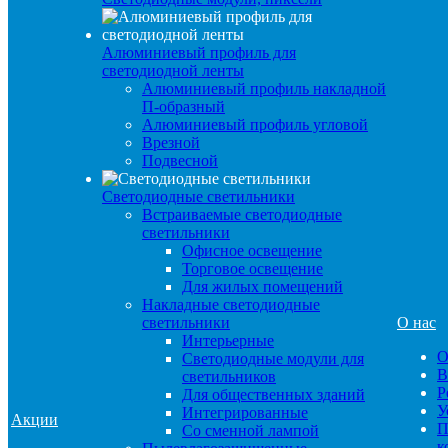
Алюминиевый профиль для
светодиодной ленты
Алюминиевый профиль накладной
П-образный
Алюминиевый профиль угловой
Врезной
Подвесной
Светодиодные светильники
Встраиваемые светодиодные
светильники
Офисное освещение
Торговое освещение
Для жилых помещений
Накладные светодиодные
светильники
О нас
Интерьерные
О
Светодиодные модули для
В
светильников
Р
Для общественных зданий
У
Интегрированные
Акции
П
Со сменной лампой
к