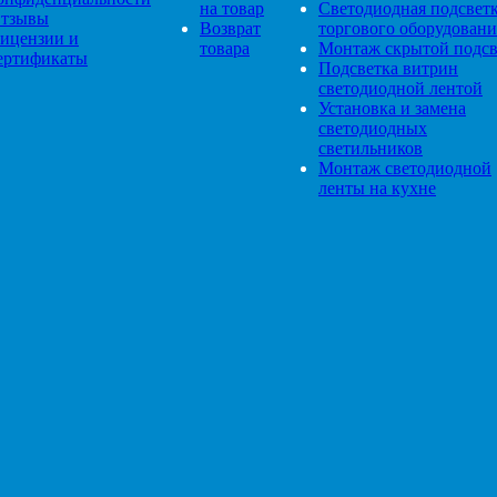
на товар
Светодиодная подсвет
тзывы
Возврат
торгового оборудовани
ицензии и
товара
Монтаж скрытой подсв
ертификаты
Подсветка витрин
светодиодной лентой
Установка и замена
светодиодных
светильников
Монтаж светодиодной
ленты на кухне