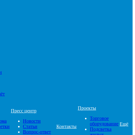
и
чёт
Проекты
Пресс центр
Торговое
ома
Новости
оборудование
Ещё
ветки
Статьи
Контакты
Подсветка
Вопрос-ответ
жилых