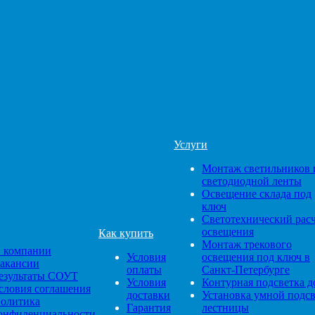
Услуги
Монтаж светильников 
светодиодной ленты
Освещение склада под
ключ
Светотехнический рас
освещения
Как купить
Монтаж трекового
 компании
Условия
освещения под ключ в
акансии
оплаты
Санкт-Петербурге
езультаты СОУТ
Условия
Контурная подсветка д
словия соглашения
доставки
Установка умной подс
олитика
Гарантия
лестницы
онфиденциальности