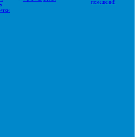
помещений
я
етки