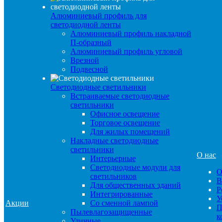
Алюминиевый профиль для
светодиодной ленты
Алюминиевый профиль накладной
П-образный
Алюминиевый профиль угловой
Врезной
Подвесной
Светодиодные светильники
Встраиваемые светодиодные
светильники
Офисное освещение
Торговое освещение
Для жилых помещений
Накладные светодиодные
светильники
О нас
Интерьерные
Светодиодные модули для
О
светильников
В
Для общественных зданий
Р
Интегрированные
У
Акции
Со сменной лампой
П
Пылевлагозащищенные
к
Уличные