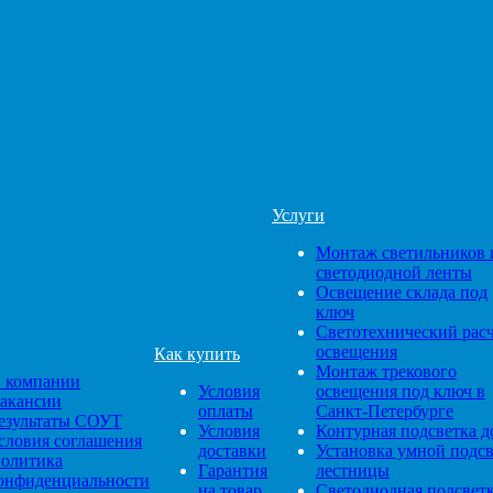
Услуги
Монтаж светильников 
светодиодной ленты
Освещение склада под
ключ
Светотехнический рас
освещения
Как купить
Монтаж трекового
 компании
Условия
освещения под ключ в
акансии
оплаты
Санкт-Петербурге
езультаты СОУТ
Условия
Контурная подсветка д
словия соглашения
доставки
Установка умной подс
олитика
Гарантия
лестницы
онфиденциальности
на товар
Светодиодная подсвет