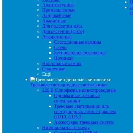
О
Архитектурные
Л
Промышленные
с
Ландшафтные
Аварийные
Для подсветки мяса
Для растений (фито)
Декоративные
Светодиодные камины
Свечи
Беспроводное освещение
Ночники
Настольные лампы
Солнечные
Ещё
Трековые светодиодные светильники
220 B Однофазные шинопроводные
Однофазные трековые
светильники
Трековые светильники для
светодиодных ламп с цоколем
GU10, GU5.3
Аксессуары трековых систем
Низковольтная Jazzway
Светильники MTR16