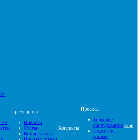
и
чёт
Проекты
Пресс центр
Торговое
ома
Новости
оборудование
Ещё
ветки
Статьи
Контакты
Подсветка
Вопрос-ответ
жилых
ка
Производители