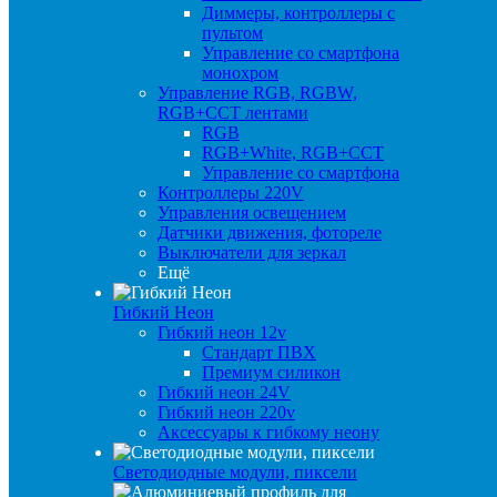
Диммеры, контроллеры с
пультом
Управление со смартфона
монохром
Управление RGB, RGBW,
RGB+CCT лентами
RGB
RGB+White, RGB+CCT
Управление со смартфона
Контроллеры 220V
Управления освещением
Датчики движения, фотореле
Выключатели для зеркал
Ещё
Гибкий Неон
Гибкий неон 12v
Стандарт ПВХ
Премиум силикон
Гибкий неон 24V
Гибкий неон 220v
Аксессуары к гибкому неону
Светодиодные модули, пиксели