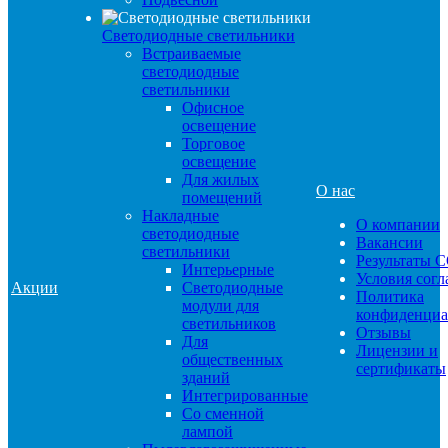
Светодиодные светильники
Встраиваемые
светодиодные
светильники
Офисное
освещение
Торговое
освещение
Для жилых
О нас
помещений
Накладные
О компании
светодиодные
Вакансии
светильники
Результаты 
Интерьерные
Условия сог
Акции
Светодиодные
Политика
модули для
конфиденциа
светильников
Отзывы
Для
Лицензии и
общественных
сертификаты
зданий
Интегрированные
Со сменной
лампой