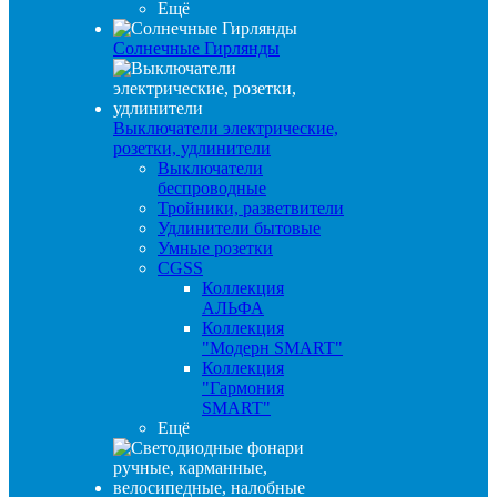
Ещё
Солнечные Гирлянды
Выключатели электрические,
розетки, удлинители
Выключатели
беспроводные
Тройники, разветвители
Удлинители бытовые
Умные розетки
CGSS
Коллекция
АЛЬФА
Коллекция
"Модерн SMART"
Коллекция
"Гармония
SMART"
Ещё