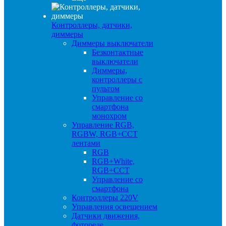
Контроллеры, датчики,
диммеры
Диммеры выключатели
Безконтактные
выключатели
Диммеры,
контроллеры с
пультом
Управление со
смартфона
монохром
Управление RGB,
RGBW, RGB+CCT
лентами
RGB
RGB+White,
RGB+CCT
Управление со
смартфона
Контроллеры 220V
Управления освещением
Датчики движения,
фотореле