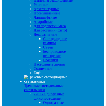
Пылевлагозащищенные
Уличные
Архитектурные
Промышленные
Ландшафтные
Аварийные
Для подсветки мяса
Для растений (фито)
Декоративные
Светодиодные
камины
Свечи
Беспроводное
освещение
Ночники
Настольные лампы
Солнечные
Ещё
Трековые светодиодные
светильники
220 B Однофазные
шинопроводные
Однофазные