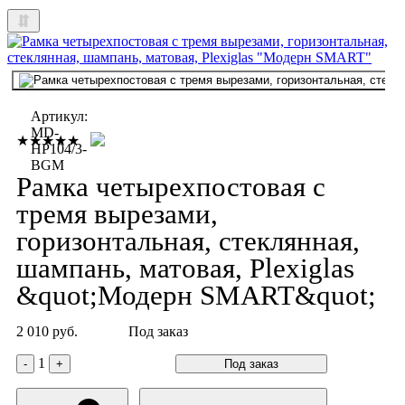
Артикул:
MD-
★★★★★
HP104/3-
BGM
Рамка четырехпостовая с
тремя вырезами,
горизонтальная, стеклянная,
шампань, матовая, Plexiglas
&quot;Модерн SMART&quot;
2 010 руб.
Под заказ
1
-
+
Под заказ