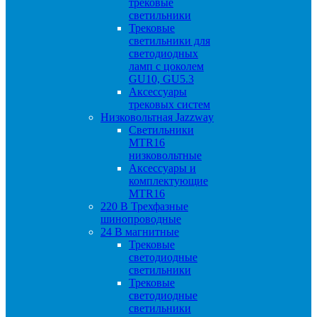
трековые
светильники
Трековые
светильники для
светодиодных
ламп с цоколем
GU10, GU5.3
Аксессуары
трековых систем
Низковольтная Jazzway
Светильники
MTR16
низковольтные
Аксессуары и
комплектующие
MTR16
220 B Трехфазные
шинопроводные
24 B магнитные
Трековые
светодиодные
светильники
Трековые
светодиодные
светильники