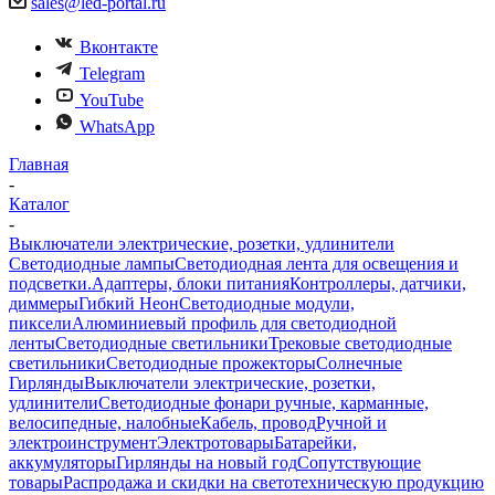
sales@led-portal.ru
Вконтакте
Telegram
YouTube
WhatsApp
Главная
-
Каталог
-
Выключатели электрические, розетки, удлинители
Светодиодные лампы
Светодиодная лента для освещения и
подсветки.
Адаптеры, блоки питания
Контроллеры, датчики,
диммеры
Гибкий Неон
Светодиодные модули,
пиксели
Алюминиевый профиль для светодиодной
ленты
Светодиодные светильники
Трековые светодиодные
светильники
Светодиодные прожекторы
Солнечные
Гирлянды
Выключатели электрические, розетки,
удлинители
Светодиодные фонари ручные, карманные,
велосипедные, налобные
Кабель, провод
Ручной и
электроинструмент
Электротовары
Батарейки,
аккумуляторы
Гирлянды на новый год
Сопутствующие
товары
Распродажа и скидки на светотехническую продукцию