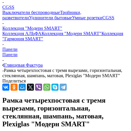
-
CGSS
Выключатели беспроводные
Тройники,
разветвители
Удлинители бытовые
Умные розетки
CGSS
-
Коллекция "Модерн SMART"
Коллекция АЛЬФА
Коллекция "Модерн SMART"
Коллекция
"Гармония SMART"
-
Панели
Панели
-
Глянцевая Фактура
-
Рамка четырехпостовая с тремя вырезами, горизонтальная,
стеклянная, шампань, матовая, Plexiglas "Модерн SMART"
Поделиться
Рамка четырехпостовая с тремя
вырезами, горизонтальная,
стеклянная, шампань, матовая,
Plexiglas "Модерн SMART"