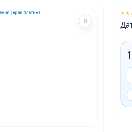
★★
Да
1