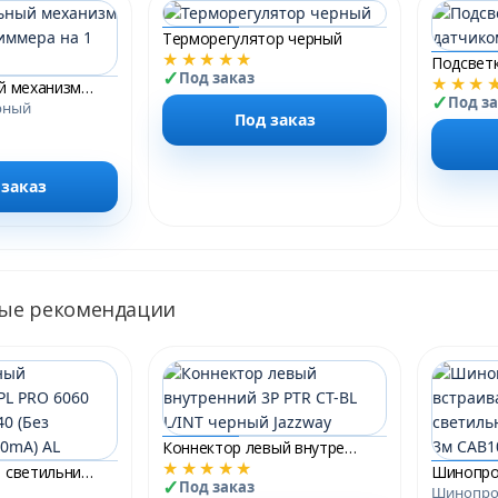
Терморегулятор черный
★★★★★
Под заказ
★★★
Универсальный механизм сенсорного диммера на 1 линию
Под з
рный
Под заказ
 заказ
ые рекомендации
Коннектор левый внутренний 3P PTR CT-BL L/INT черный Jazzway
★★★★★
Светодиодный светильник PPL PRO 6060 40W 4000K IP40 (Без драйвера 1000mA) AL
Под заказ
Шинопро