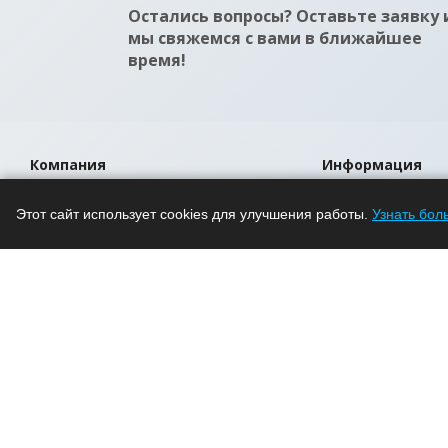
Остались вопросы? Оставьте заявку 
мы свяжемся с вами в ближайшее
время!
Компания
Информация
О компании
Помощь
Этот сайт использует cookies для улучшения работы.
Узнать бол
Новости
Условия оплаты
Проекты
Условия доставки
Вакансии
Гарантия на това
Магазины
Политика