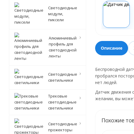
Светодиодные
модули,
пиксели
Алюминиевый
профиль для
Описание
светодиодной
ленты
Беспроводной датч
Светодиодные
пробрался посторо
светильники
нет людей.
Датчик движения 
Трековые
желании, вы может
светодиодные
светильники
Похожие то
Светодиодные
прожекторы