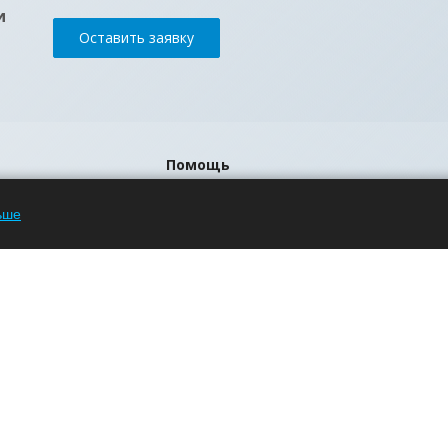
и
Оставить заявку
Помощь
Блог
ьше
Вопрос-ответ
Бренды
р