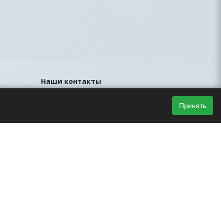
Наши контакты
8 (812) 425-44-33
Принять
sales@led-portal.ru
Главный офис, Санкт-Петербург, ул.
Братская, д.23, офис 106