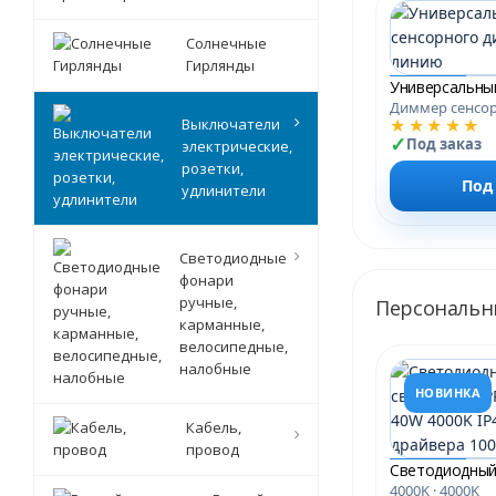
Солнечные
Гирлянды
Диммер сенсо
★★★★★
Выключатели
Под заказ
электрические,
розетки,
Под
удлинители
Светодиодные
фонари
ручные,
Персональн
карманные,
велосипедные,
налобные
НОВИНКА
Кабель,
провод
4000K · 4000K