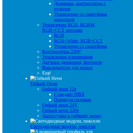
Диммеры, контроллеры с
пультом
Управление со смартфона
монохром
Управление RGB, RGBW,
RGB+CCT лентами
RGB
RGB+White, RGB+CCT
Управление со смартфона
Контроллеры 220V
Управления освещением
Датчики движения, фотореле
Выключатели для зеркал
Ещё
Гибкий Неон
Гибкий неон 12v
Стандарт ПВХ
Премиум силикон
Гибкий неон 24V
Гибкий неон 220v
Аксессуары к гибкому неону
Светодиодные модули, пиксели