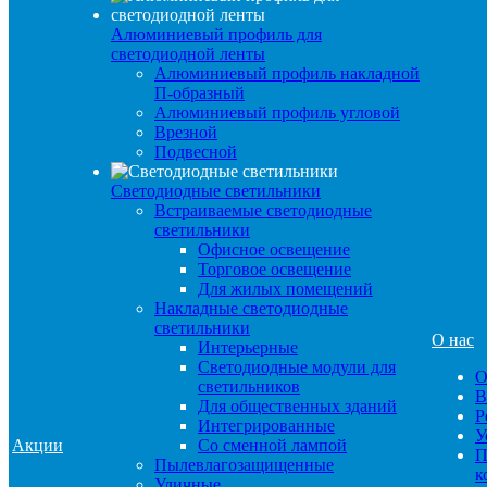
Алюминиевый профиль для
светодиодной ленты
Алюминиевый профиль накладной
П-образный
Алюминиевый профиль угловой
Врезной
Подвесной
Светодиодные светильники
Встраиваемые светодиодные
светильники
Офисное освещение
Торговое освещение
Для жилых помещений
Накладные светодиодные
светильники
О нас
Интерьерные
Светодиодные модули для
О
светильников
В
Для общественных зданий
Р
Интегрированные
У
Акции
Со сменной лампой
П
Пылевлагозащищенные
к
Уличные