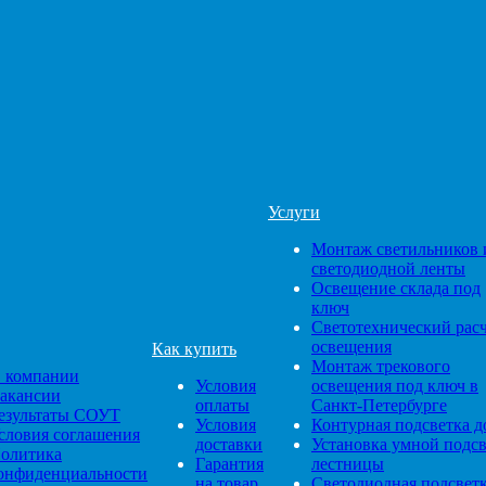
Услуги
Монтаж светильников 
светодиодной ленты
Освещение склада под
ключ
Светотехнический рас
освещения
Как купить
Монтаж трекового
 компании
Условия
освещения под ключ в
акансии
оплаты
Санкт-Петербурге
езультаты СОУТ
Условия
Контурная подсветка д
словия соглашения
доставки
Установка умной подс
олитика
Гарантия
лестницы
онфиденциальности
на товар
Светодиодная подсвет