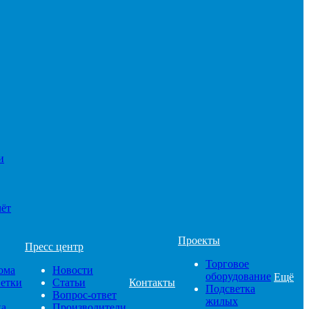
и
чёт
Проекты
Пресс центр
Торговое
ома
Новости
оборудование
Ещё
ветки
Статьи
Контакты
Подсветка
Вопрос-ответ
жилых
ка
Производители