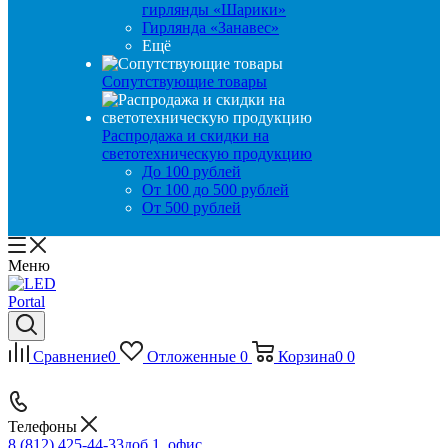
гирлянды «Шарики»
Гирлянда «Занавес»
Ещё
Сопутствующие товары
Распродажа и скидки на
светотехническую продукцию
До 100 рублей
От 100 до 500 рублей
От 500 рублей
Меню
Сравнение
0
Отложенные
0
Корзина
0
0
Телефоны
8 (812) 425-44-33
доб 1, офис