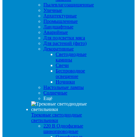
Пылевлагозащищенные
Уличные
Архитектурные
Промышленные
Ландшафтные
Аварийные
Для подсветки мяса
Для растений (фито)
Декоративные
Светодиодные
камины
Свечи
Беспроводное
освещение
Ночники
Настольные лампы
Солнечные
Ещё
Трековые светодиодные
светильники
220 B Однофазные
шинопроводные
Однофазные