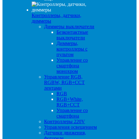
Контроллеры, датчики,
диммеры
Диммеры выключатели
Безконтактные
выключатели
Диммеры,
контроллеры с
пультом
Управление со
смартфона
монохром
Управление RGB,
RGBW, RGB+CCT
лентами
RGB
RGB+White,
RGB+CCT
Управление со
смартфона
Контроллеры 220V
Управления освещением
Датчики движения,
фотореле