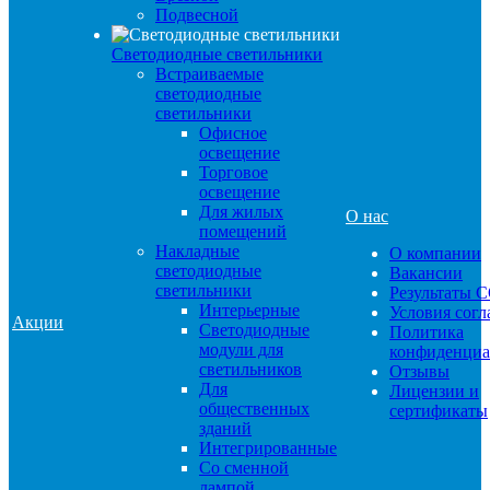
Подвесной
Светодиодные светильники
Встраиваемые
светодиодные
светильники
Офисное
освещение
Торговое
освещение
Для жилых
О нас
помещений
Накладные
О компании
светодиодные
Вакансии
светильники
Результаты 
Интерьерные
Условия сог
Акции
Светодиодные
Политика
модули для
конфиденциа
светильников
Отзывы
Для
Лицензии и
общественных
сертификаты
зданий
Интегрированные
Со сменной
лампой