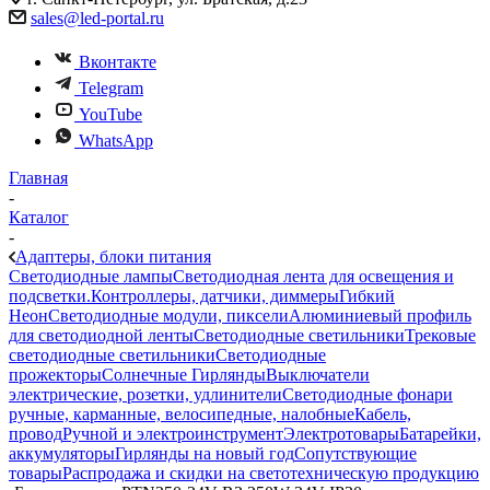
sales@led-portal.ru
Вконтакте
Telegram
YouTube
WhatsApp
Главная
-
Каталог
-
Адаптеры, блоки питания
Светодиодные лампы
Светодиодная лента для освещения и
подсветки.
Контроллеры, датчики, диммеры
Гибкий
Неон
Светодиодные модули, пиксели
Алюминиевый профиль
для светодиодной ленты
Светодиодные светильники
Трековые
светодиодные светильники
Светодиодные
прожекторы
Солнечные Гирлянды
Выключатели
электрические, розетки, удлинители
Светодиодные фонари
ручные, карманные, велосипедные, налобные
Кабель,
провод
Ручной и электроинструмент
Электротовары
Батарейки,
аккумуляторы
Гирлянды на новый год
Сопутствующие
товары
Распродажа и скидки на светотехническую продукцию