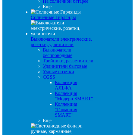
На солнечной батарее
Ещё
Солнечные Гирлянды
Выключатели электрические,
розетки, удлинители
Выключатели
беспроводные
Тройники, разветвители
Удлинители бытовые
Умные розетки
CGSS
Коллекция
АЛЬФА
Коллекция
"Модерн SMART"
Коллекция
"Гармония
SMART"
Ещё