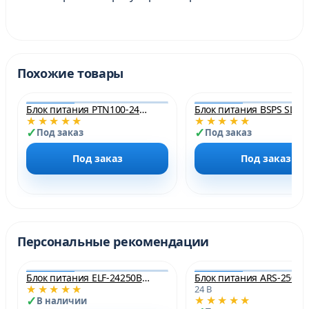
Похожие товары
Блок питания PTN100-24V 100W 24V IP20
Б
★★★★★
★★★★★
НОВИНКА
Под заказ
Под заказ
Под заказ
Под заказ
Персональные рекомендации
Блок питания ELF-24250BEslim-JH 250W 24V IP20 10.4A
★★★★★
24 В
НОВИНКА
★★★★★
В наличии