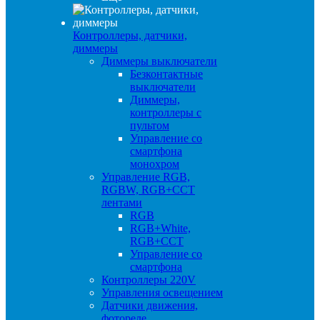
Контроллеры, датчики,
диммеры
Диммеры выключатели
Безконтактные
выключатели
Диммеры,
контроллеры с
пультом
Управление со
смартфона
монохром
Управление RGB,
RGBW, RGB+CCT
лентами
RGB
RGB+White,
RGB+CCT
Управление со
смартфона
Контроллеры 220V
Управления освещением
Датчики движения,
фотореле