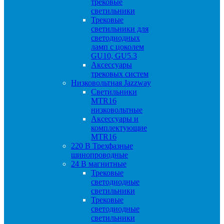
трековые
светильники
Трековые
светильники для
светодиодных
ламп с цоколем
GU10, GU5.3
Аксессуары
трековых систем
Низковольтная Jazzway
Светильники
MTR16
низковольтные
Аксессуары и
комплектующие
MTR16
220 B Трехфазные
шинопроводные
24 B магнитные
Трековые
светодиодные
светильники
Трековые
светодиодные
светильники