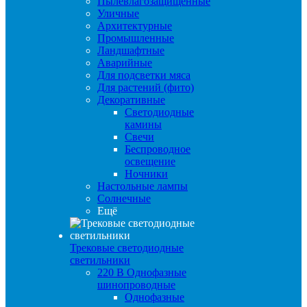
Пылевлагозащищенные
Уличные
Архитектурные
Промышленные
Ландшафтные
Аварийные
Для подсветки мяса
Для растений (фито)
Декоративные
Светодиодные
камины
Свечи
Беспроводное
освещение
Ночники
Настольные лампы
Солнечные
Ещё
Трековые светодиодные
светильники
220 B Однофазные
шинопроводные
Однофазные