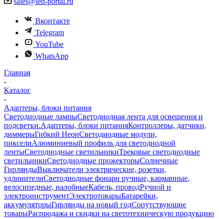
sales@led-portal.ru
Вконтакте
Telegram
YouTube
WhatsApp
Главная
-
Каталог
-
Адаптеры, блоки питания
Светодиодные лампы
Светодиодная лента для освещения и
подсветки.
Адаптеры, блоки питания
Контроллеры, датчики,
диммеры
Гибкий Неон
Светодиодные модули,
пиксели
Алюминиевый профиль для светодиодной
ленты
Светодиодные светильники
Трековые светодиодные
светильники
Светодиодные прожекторы
Солнечные
Гирлянды
Выключатели электрические, розетки,
удлинители
Светодиодные фонари ручные, карманные,
велосипедные, налобные
Кабель, провод
Ручной и
электроинструмент
Электротовары
Батарейки,
аккумуляторы
Гирлянды на новый год
Сопутствующие
товары
Распродажа и скидки на светотехническую продукцию