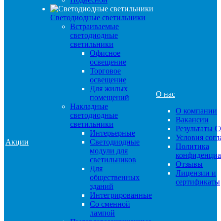
Светодиодные светильники
Встраиваемые
светодиодные
светильники
Офисное
освещение
Торговое
освещение
Для жилых
О нас
помещений
Накладные
О компании
светодиодные
Вакансии
светильники
Результаты 
Интерьерные
Условия сог
Акции
Светодиодные
Политика
модули для
конфиденциа
светильников
Отзывы
Для
Лицензии и
общественных
сертификаты
зданий
Интегрированные
Со сменной
лампой