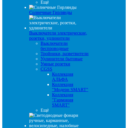
Ещё
Солнечные Гирлянды
Выключатели электрические,
розетки, удлинители
Выключатели
беспроводные
Тройники, разветвители
Удлинители бытовые
Умные розетки
CGSS
Коллекция
АЛЬФА
Коллекция
"Модерн SMART"
Коллекция
"Гармония
SMART"
Ещё