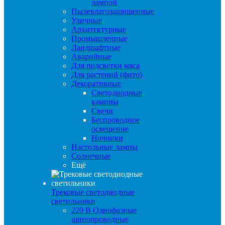
лампой
Пылевлагозащищенные
Уличные
Архитектурные
Промышленные
Ландшафтные
Аварийные
Для подсветки мяса
Для растений (фито)
Декоративные
Светодиодные
камины
Свечи
Беспроводное
освещение
Ночники
Настольные лампы
Солнечные
Ещё
Трековые светодиодные
светильники
220 B Однофазные
шинопроводные