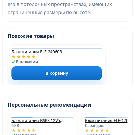
его в потолочных пространствах, имеющих
ограниченные размеры по высоте.
Похожие товары
Блок питания ELF-24060Blong-JH 60W 24V IP20 2.5A
★★★★★
НОВИНКА
В наличии
В корзину
Персональные рекомендации
Блок питания BSPS 12V5,0A=60W Ультратонкий Jazzway
60 Вт
Карандаш
★★★★★
★★★★★