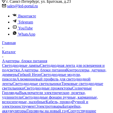
г. Санкт-Петербург, ул. Братская, д.23
sales@led-portal.ru
Вконтакте
Telegram
YouTube
WhatsApp
Главная
-
Каталог
-
Адаптеры, блоки питания
Светодиодные лампы
Светодиодная лента для освещения и
подсветки.
Адаптеры, блоки питания
Контроллеры, датчики,
диммеры
Гибкий Неон
Светодиодные модули,
пиксели
Алюминиевый профиль для светодиодной
ленты
Светодиодные светильники
Трековые светодиодные
светильники
Светодиодные прожекторы
Солнечные
Гирлянды
Выключатели электрические, розетки,
удлинители
Светодиодные фонари ручные, карманные,
велосипедные, налобные
Кабель, провод
Ручной и
электроинструмент
Электротовары
Батарейки,
аккумуляторы
Гирлянды на новый год
Сопутствующие