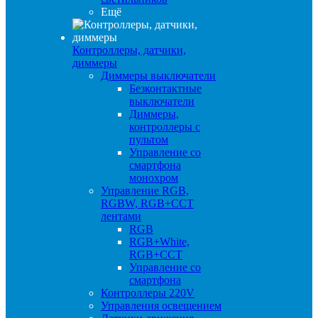
Ещё
Контроллеры, датчики,
диммеры
Диммеры выключатели
Безконтактные
выключатели
Диммеры,
контроллеры с
пультом
Управление со
смартфона
монохром
Управление RGB,
RGBW, RGB+CCT
лентами
RGB
RGB+White,
RGB+CCT
Управление со
смартфона
Контроллеры 220V
Управления освещением