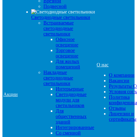
Врезной
Подвесной
Светодиодные светильники
Встраиваемые
светодиодные
светильники
Офисное
освещение
Торговое
освещение
Для жилых
О нас
помещений
Накладные
О компании
светодиодные
Вакансии
светильники
Результаты 
Интерьерные
Условия сог
Акции
Светодиодные
Политика
модули для
конфиденциа
светильников
Отзывы
Для
Лицензии и
общественных
сертификаты
зданий
Интегрированные
Со сменной