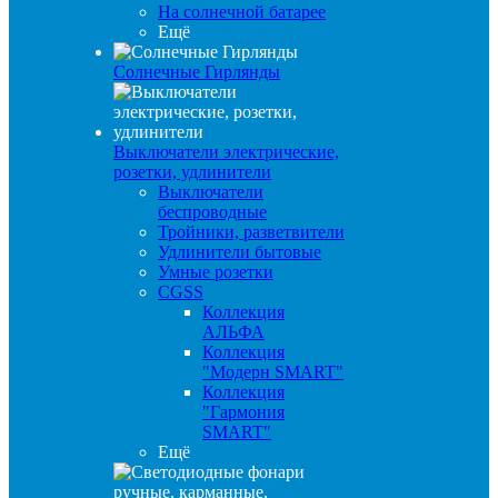
На солнечной батарее
Ещё
Солнечные Гирлянды
Выключатели электрические,
розетки, удлинители
Выключатели
беспроводные
Тройники, разветвители
Удлинители бытовые
Умные розетки
CGSS
Коллекция
АЛЬФА
Коллекция
"Модерн SMART"
Коллекция
"Гармония
SMART"
Ещё