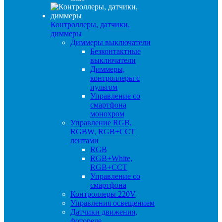
Контроллеры, датчики,
диммеры
Диммеры выключатели
Безконтактные
выключатели
Диммеры,
контроллеры с
пультом
Управление со
смартфона
монохром
Управление RGB,
RGBW, RGB+CCT
лентами
RGB
RGB+White,
RGB+CCT
Управление со
смартфона
Контроллеры 220V
Управления освещением
Датчики движения,
фотореле