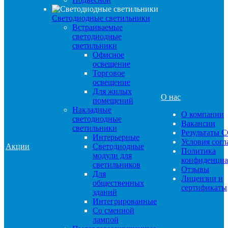
Светодиодные светильники
Встраиваемые
светодиодные
светильники
Офисное
освещение
Торговое
освещение
Для жилых
О нас
помещений
Накладные
О компании
светодиодные
Вакансии
светильники
Результаты 
Интерьерные
Условия сог
Акции
Светодиодные
Политика
модули для
конфиденциа
светильников
Отзывы
Для
Лицензии и
общественных
сертификаты
зданий
Интегрированные
Со сменной
лампой