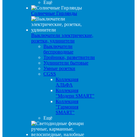
Ещё
Солнечные Гирлянды
Выключатели электрические,
розетки, удлинители
Выключатели
беспроводные
Тройники, разветвители
Удлинители бытовые
Умные розетки
CGSS
Коллекция
АЛЬФА
Коллекция
"Модерн SMART"
Коллекция
"Гармония
SMART"
Ещё