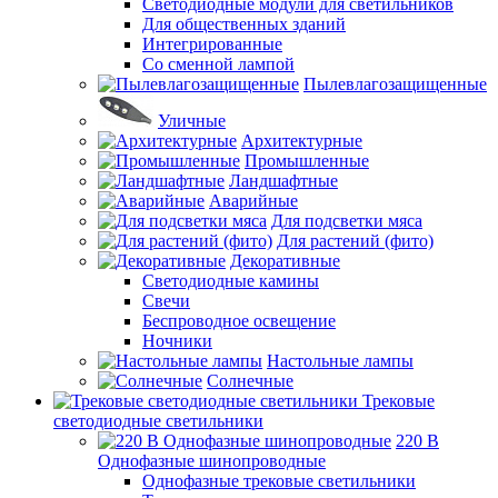
Светодиодные модули для светильников
Для общественных зданий
Интегрированные
Со сменной лампой
Пылевлагозащищенные
Уличные
Архитектурные
Промышленные
Ландшафтные
Аварийные
Для подсветки мяса
Для растений (фито)
Декоративные
Светодиодные камины
Свечи
Беспроводное освещение
Ночники
Настольные лампы
Солнечные
Трековые
светодиодные светильники
220 B
Однофазные шинопроводные
Однофазные трековые светильники