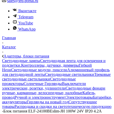
sales@led-portal.ru
Вконтакте
Telegram
YouTube
WhatsApp
Главная
-
Каталог
-
Адаптеры, блоки питания
Светодиодные лампы
Светодиодная лента для освещения и
подсветки.
Контроллеры, датчики, диммеры
Гибкий
Неон
Светодиодные модули, пиксели
Алюминиевый профиль
для светодиодной ленты
Светодиодные светильники
Трековые
светодиодные светильники
Светодиодные
прожекторы
Солнечные Гирлянды
Выключатели
электрические, розетки, удлинители
Светодиодные фонари
ручные, карманные, велосипедные, налобные
Кабель,
провод
Ручной и электроинструмент
Электротовары
Батарейки,
аккумуляторы
Гирлянды на новый год
Сопутствующие
товары
Распродажа и скидки на светотехническую продукцию
-
Блок питания ELF-24100BEslim-JH 100W 24V IP20 4.2A