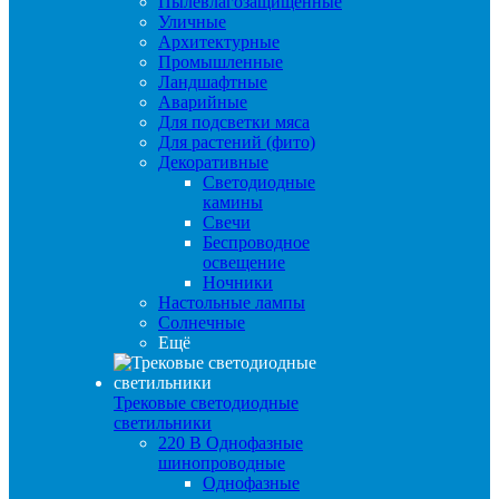
Пылевлагозащищенные
Уличные
Архитектурные
Промышленные
Ландшафтные
Аварийные
Для подсветки мяса
Для растений (фито)
Декоративные
Светодиодные
камины
Свечи
Беспроводное
освещение
Ночники
Настольные лампы
Солнечные
Ещё
Трековые светодиодные
светильники
220 B Однофазные
шинопроводные
Однофазные