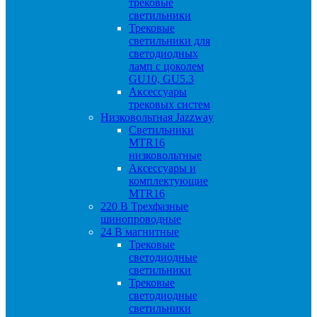
трековые
светильники
Трековые
светильники для
светодиодных
ламп с цоколем
GU10, GU5.3
Аксессуары
трековых систем
Низковольтная Jazzway
Светильники
MTR16
низковольтные
Аксессуары и
комплектующие
MTR16
220 B Трехфазные
шинопроводные
24 B магнитные
Трековые
светодиодные
светильники
Трековые
светодиодные
светильники