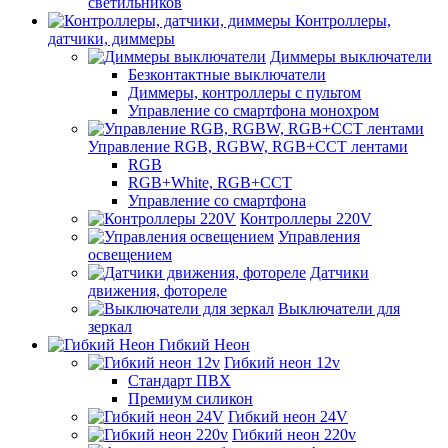
светильников
Контроллеры,
датчики, диммеры
Диммеры выключатели
Безконтактные выключатели
Диммеры, контроллеры с пультом
Управление со смартфона монохром
Управление RGB, RGBW, RGB+CCT лентами
RGB
RGB+White, RGB+CCT
Управление со смартфона
Контроллеры 220V
Управления
освещением
Датчики
движения, фотореле
Выключатели для
зеркал
Гибкий Неон
Гибкий неон 12v
Стандарт ПВХ
Премиум силикон
Гибкий неон 24V
Гибкий неон 220v