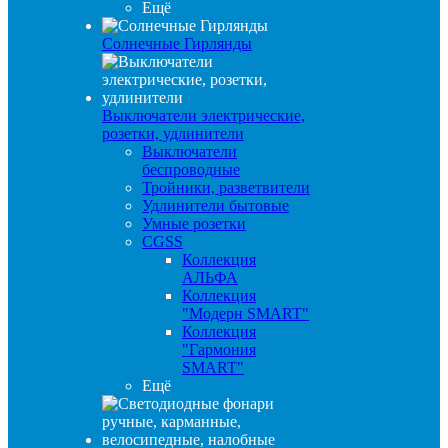
Ещё
Солнечные Гирлянды
Выключатели электрические,
розетки, удлинители
Выключатели
беспроводные
Тройники, разветвители
Удлинители бытовые
Умные розетки
CGSS
Коллекция
АЛЬФА
Коллекция
"Модерн SMART"
Коллекция
"Гармония
SMART"
Ещё