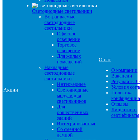
Светодиодные светильники
Встраиваемые
светодиодные
светильники
Офисное
освещение
Торговое
освещение
Для жилых
О нас
помещений
Накладные
О компании
светодиодные
Вакансии
светильники
Результаты 
Интерьерные
Условия сог
Акции
Светодиодные
Политика
модули для
конфиденциа
светильников
Отзывы
Для
Лицензии и
общественных
сертификаты
зданий
Интегрированные
Со сменной
лампой