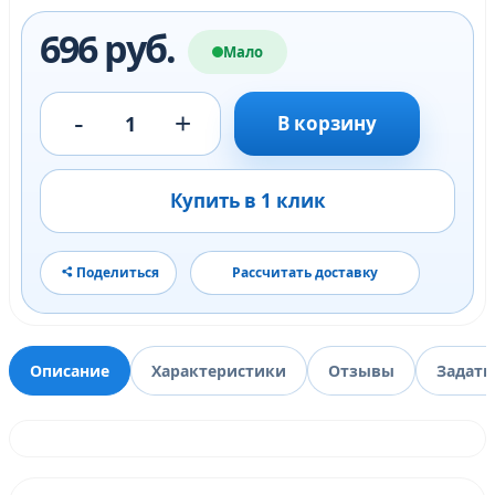
696 руб.
Мало
-
+
1
В корзину
Купить в 1 клик
Поделиться
Рассчитать доставку
Описание
Характеристики
Отзывы
Задать