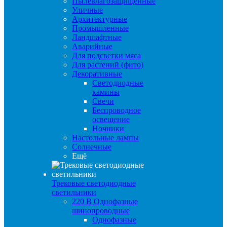
Пылевлагозащищенные
Уличные
Архитектурные
Промышленные
Ландшафтные
Аварийные
Для подсветки мяса
Для растений (фито)
Декоративные
Светодиодные
камины
Свечи
Беспроводное
освещение
Ночники
Настольные лампы
Солнечные
Ещё
Трековые светодиодные
светильники
220 B Однофазные
шинопроводные
Однофазные