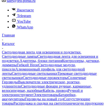
sales@led-portal.ru
Вконтакте
Telegram
YouTube
WhatsApp
Главная
-
Каталог
-
Светодиодная лента для освещения и подсветки.
Светодиодные лампы
Светодиодная лента для освещения и
подсветки.
Адаптеры, блоки питания
Контроллеры, датчики,
диммеры
Гибкий Неон
Светодиодные модули,
пиксели
Алюминиевый профиль для светодиодной
ленты
Светодиодные светильники
Трековые светодиодные
светильники
Светодиодные прожекторы
Солнечные
Гирлянды
Выключатели электрические, розетки,
удлинители
Светодиодные фонари ручные, карманные,
велосипедные, налобные
Кабель, провод
Ручной и
электроинструмент
Электротовары
Батарейки,
аккумуляторы
Гирлянды на новый год
Сопутствующие
товары
Распродажа и скидки на светотехническую продукцию