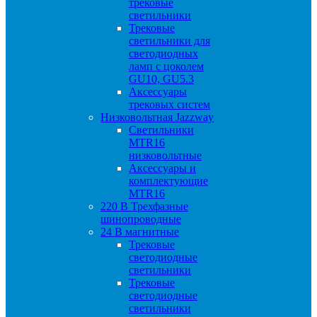
трековые
светильники
Трековые
светильники для
светодиодных
ламп с цоколем
GU10, GU5.3
Аксессуары
трековых систем
Низковольтная Jazzway
Светильники
MTR16
низковольтные
Аксессуары и
комплектующие
MTR16
220 B Трехфазные
шинопроводные
24 B магнитные
Трековые
светодиодные
светильники
Трековые
светодиодные
светильники