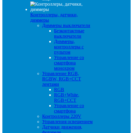
Контроллеры, датчики,
диммеры
Диммеры выключатели
Безконтактные
выключатели
Диммеры,
контроллеры с
пультом
Управление со
смартфона
монохром
Управление RGB,
RGBW, RGB+CCT
лентами
RGB
RGB+White,
RGB+CCT
Управление со
смартфона
Контроллеры 220V
Управления освещением
Датчики движения,
фотореле