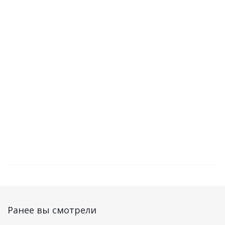
Шинопровод PTR 2M-BL чёрный 2м для трековых
светильников Jazzway
Достаточно
Ранее вы смотрели
Шинопровод PTR 2M-WH белый 2м для трековых
светильников Jazzway