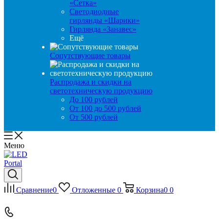
«Сетка»
Светодиодные
гирлянды «Шарики»
Гирлянда «Занавес»
Ещё
Сопутствующие товары
Распродажа и скидки на
светотехническую продукцию
До 100 рублей
От 100 до 500 рублей
От 500 рублей
Меню
Сравнение
0
Отложенные
0
Корзина
0
0