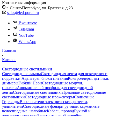
Контактная информация
г. Санкт-Петербург, ул. Братская, д.23
sales@led-portal.ru
Вконтакте
Telegram
YouTube
WhatsApp
Главная
-
Каталог
-
Светодиодные светильники
Светодиодные лампы
Светодиодная лента для освещения и
подсветки.
Адаптеры, блоки питания
Контроллеры, датчики,
диммеры
Гибкий Неон
Светодиодные модули,
пиксели
Алюминиевый профиль для светодиодной
ленты
Светодиодные светильники
Трековые светодиодные
светильники
Светодиодные прожекторы
Солнечные
Гирлянды
Выключатели электрические, розетки,
удлинители
Светодиодные фонари ручные, карманные,
велосипедные, налобные
Кабель, провод
Ручной и
электроинструмент
Электротовары
Батарейки,