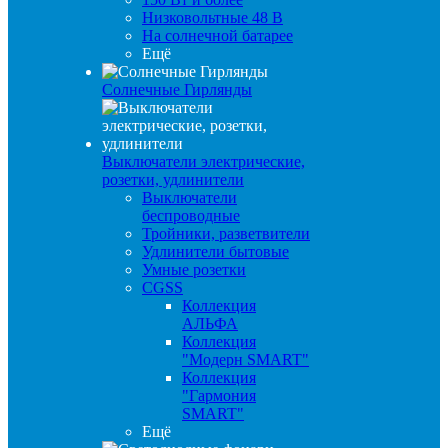
Низковольтные 48 В
На солнечной батарее
Ещё
Солнечные Гирлянды
Выключатели электрические,
розетки, удлинители
Выключатели
беспроводные
Тройники, разветвители
Удлинители бытовые
Умные розетки
CGSS
Коллекция
АЛЬФА
Коллекция
"Модерн SMART"
Коллекция
"Гармония
SMART"
Ещё