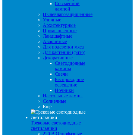
Со сменной
лампой
Пылевлагозащищенные
Уличные
Архитектурные
Промышленные
Ландшафтные
Аварийные
Для подсветки мяса
Для растений (фито)
Декоративные
Светодиодные
камины
Свечи
Беспроводное
освещение
Ночники
Настольные лампы
Солнечные
Ещё
Трековые светодиодные
светильники
220 B Однофазные