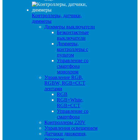
Контроллеры, датчики,
диммеры
Диммеры выключатели
Безконтактные
выключатели
Диммеры,
контроллеры с
пультом
Управление со
смартфона
монохром
Управление RGB,
RGBW, RGB+CCT
лентами
RGB
RGB+White,
RGB+CCT
Управление со
смартфона
Контроллеры 220V
Управления освещением
Датчики движения,
фотореле