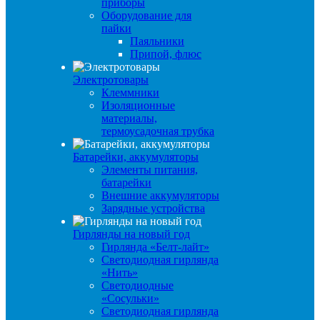
приборы
Оборудование для
пайки
Паяльники
Припой, флюс
Электротовары
Клеммники
Изоляционные
материалы,
термоусадочная трубка
Батарейки, аккумуляторы
Элементы питания,
батарейки
Внешние аккумуляторы
Зарядные устройства
Гирлянды на новый год
Гирлянда «Белт-лайт»
Светодиодная гирлянда
«Нить»
Светодиодные
«Сосульки»
Светодиодная гирлянда