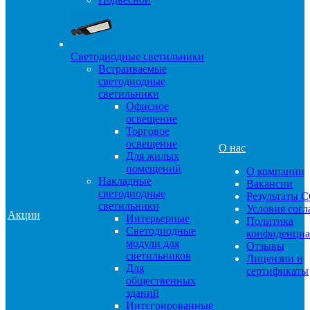
Светодиодные светильники
Встраиваемые
светодиодные
светильники
Офисное
освещение
Торговое
освещение
О нас
Для жилых
помещений
О компании
Накладные
Вакансии
светодиодные
Результаты 
светильники
Условия сог
Акции
Интерьерные
Политика
Светодиодные
конфиденциа
модули для
Отзывы
светильников
Лицензии и
Для
сертификаты
общественных
зданий
Интегрированные