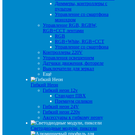
Диммеры, контроллеры с
пультом
Управление со смартфона
монохром
Управление RGB, RGBW,
RGB+CCT лентами
RGB
RGB+White, RGB+CCT
Управление со смартфона
Контроллеры 220V
Управления освещением
Датчики движения, фотореле
Выключатели для зеркал
Ещё
Гибкий Неон
Гибкий неон 12v
Стандарт ПВХ
Премиум силикон
Гибкий неон 24V
Гибкий неон 220v
Аксессуары к гибкому неону
Светодиодные модули, пиксели