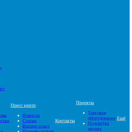
и
чёт
Проекты
Пресс центр
Торговое
ома
Новости
оборудование
Ещё
ветки
Статьи
Контакты
Подсветка
Вопрос-ответ
жилых
ка
Производители