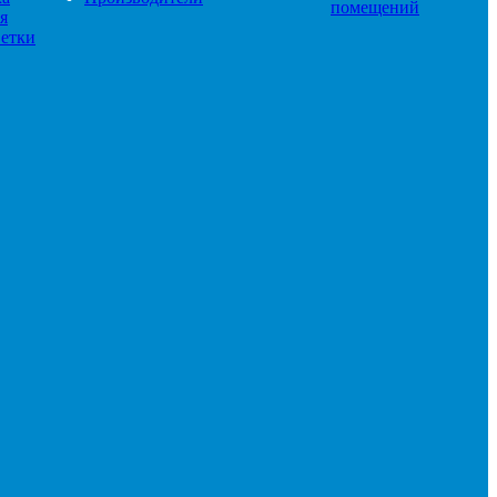
помещений
я
етки