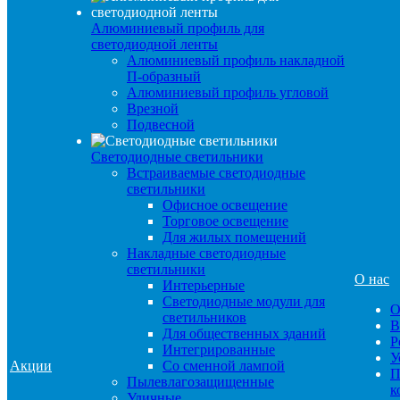
Алюминиевый профиль для
светодиодной ленты
Алюминиевый профиль накладной
П-образный
Алюминиевый профиль угловой
Врезной
Подвесной
Светодиодные светильники
Встраиваемые светодиодные
светильники
Офисное освещение
Торговое освещение
Для жилых помещений
Накладные светодиодные
светильники
О нас
Интерьерные
Светодиодные модули для
О
светильников
В
Для общественных зданий
Р
Интегрированные
У
Акции
Со сменной лампой
П
Пылевлагозащищенные
к
Уличные