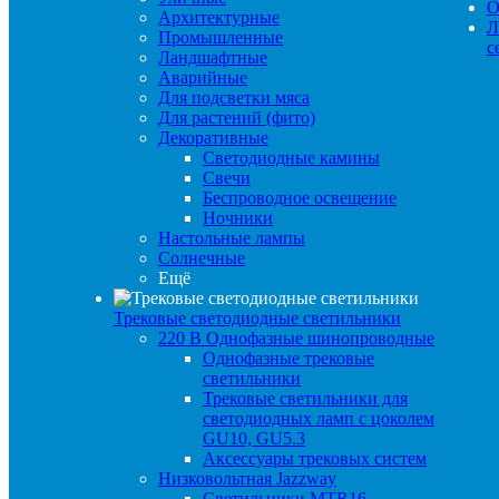
О
Архитектурные
Л
Промышленные
с
Ландшафтные
Аварийные
Для подсветки мяса
Для растений (фито)
Декоративные
Светодиодные камины
Свечи
Беспроводное освещение
Ночники
Настольные лампы
Солнечные
Ещё
Трековые светодиодные светильники
220 B Однофазные шинопроводные
Однофазные трековые
светильники
Трековые светильники для
светодиодных ламп с цоколем
GU10, GU5.3
Аксессуары трековых систем
Низковольтная Jazzway
Светильники MTR16