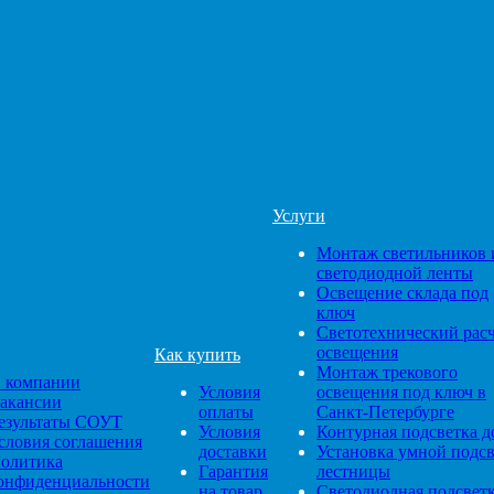
Услуги
Монтаж светильников 
светодиодной ленты
Освещение склада под
ключ
Светотехнический рас
освещения
Как купить
Монтаж трекового
 компании
Условия
освещения под ключ в
акансии
оплаты
Санкт-Петербурге
езультаты СОУТ
Условия
Контурная подсветка д
словия соглашения
доставки
Установка умной подс
олитика
Гарантия
лестницы
онфиденциальности
на товар
Светодиодная подсвет