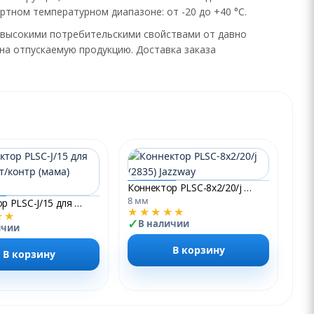
тном температурном диапазоне: от -20 до +40 °С.
с высокими потребительскими свойствами от давно
на отпускаемую продукцию. Доставка заказа
Коннектор PLSC-8x2/20/j (2835) Jazzway
8 мм
Коннектор PLSC-J/15 для led адапт/контр (мама) Jazzway
★★★★★
★★
В наличии
ичии
В корзину
В корзину