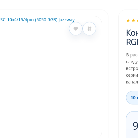
★★
Кон
RGB
В ра
следу
встр
серии
канал
10
9