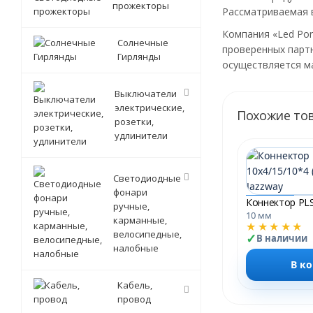
прожекторы
Рассматриваемая в
Компания «Led Por
Солнечные
проверенных партн
Гирлянды
осуществляется ма
Выключатели
электрические,
Похожие то
розетки,
удлинители
Светодиодные
фонари
ручные,
10 мм
карманные,
★★★★★
велосипедные,
В наличии
налобные
В к
Кабель,
провод