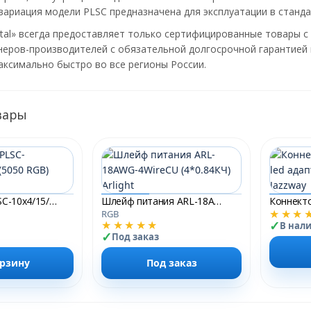
ариация модели PLSC предназначена для эксплуатации в стандар
tal» всегда предоставляет только сертифицированные товары 
еров-производителей с обязательной долгосрочной гарантией 
ксимально быстро во все регионы России.
вары
Коннектор PLSC-10x4/15/10*4 (5050 RGB) Jazzway
Шлейф питания ARL-18AWG-4WireCU (4*0.84КЧ) Arlight
★★★
RGB
★★★★★
В нал
Под заказ
орзину
Под заказ