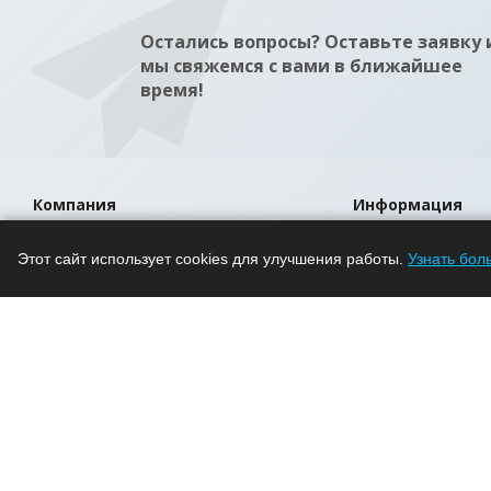
Остались вопросы? Оставьте заявку 
мы свяжемся с вами в ближайшее
время!
Компания
Информация
О компании
Помощь
Этот сайт использует cookies для улучшения работы.
Узнать бол
Новости
Условия оплаты
Проекты
Условия доставки
Вакансии
Гарантия на това
Магазины
Политика