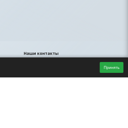
Наши контакты
8 (812) 425-44-33
Принять
sales@led-portal.ru
Главный офис, Санкт-Петербург, ул.
Братская, д.23, офис 106