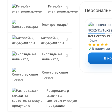
Ручной и
Персональн
электроинструмент
Электротовары
Батарейки,
10 мм
аккумуляторы
★★★★★
В наличии
Гирлянды на
В к
новый год
Сопутствующие
товары
Распродажа и
скидки на
светотехническую
продукцию