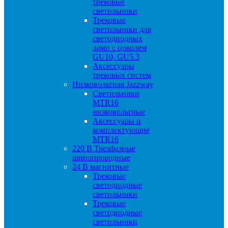
трековые
светильники
Трековые
светильники для
светодиодных
ламп с цоколем
GU10, GU5.3
Аксессуары
трековых систем
Низковольтная Jazzway
Светильники
MTR16
низковольтные
Аксессуары и
комплектующие
MTR16
220 B Трехфазные
шинопроводные
24 B магнитные
Трековые
светодиодные
светильники
Трековые
светодиодные
светильники