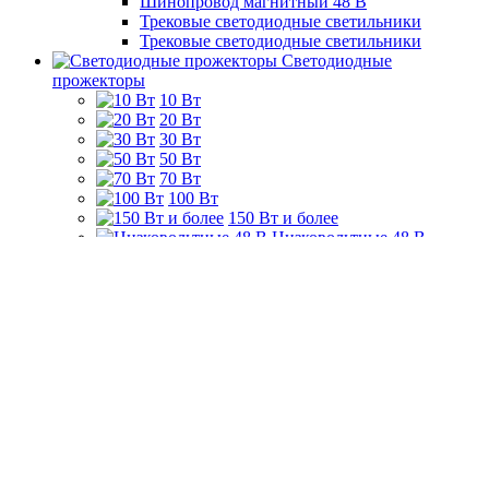
Шинопровод магнитный 48 В
Трековые светодиодные светильники
Трековые светодиодные светильники
Светодиодные
прожекторы
10 Вт
20 Вт
30 Вт
50 Вт
70 Вт
100 Вт
150 Вт и более
Низковольтные 48 В
На солнечной батарее
Солнечные Гирлянды
Выключатели электрические, розетки, удлинители
Выключатели
беспроводные
Тройники,
разветвители
Удлинители бытовые
Умные розетки
CGSS
Коллекция АЛЬФА