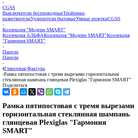
-
CGSS
Выключатели беспроводные
Тройники,
разветвители
Удлинители бытовые
Умные розетки
CGSS
-
Коллекция "Модерн SMART"
Коллекция АЛЬФА
Коллекция "Модерн SMART"
Коллекция
"Гармония SMART"
-
Панели
Панели
-
Глянцевая Фактура
-
Рамка пятипостовая с тремя вырезами горизонтальная
стеклянная шампань глянцевая Plexiglas "Гармония SMART"
Поделиться
Рамка пятипостовая с тремя вырезами
горизонтальная стеклянная шампань
глянцевая Plexiglas "Гармония
SMART"