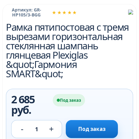
Артикул: GR-
★★★★★
HP105/3-BGG
Рамка пятипостовая с тремя
вырезами горизонтальная
стеклянная шампань
глянцевая Plexiglas
&quot;Гармония
SMART&quot;
2 685
Под заказ
руб.
-
+
1
Под заказ