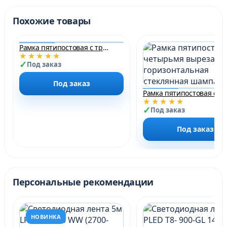
Похожие товары
Рамка пятипостовая с тремя вырезами горизонтальная стеклянная серая платина матовая Plexiglas &quot;Модерн SMART&quot;
★★★★★
Под заказ
Под заказ
Рам
★★★★★
Под заказ
Под заказ
Персональные рекомендации
НОВИНКА