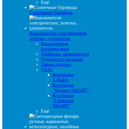
Ещё
Солнечные Гирлянды
Выключатели электрические,
розетки, удлинители
Выключатели
беспроводные
Тройники, разветвители
Удлинители бытовые
Умные розетки
CGSS
Коллекция
АЛЬФА
Коллекция
"Модерн SMART"
Коллекция
"Гармония
SMART"
Ещё