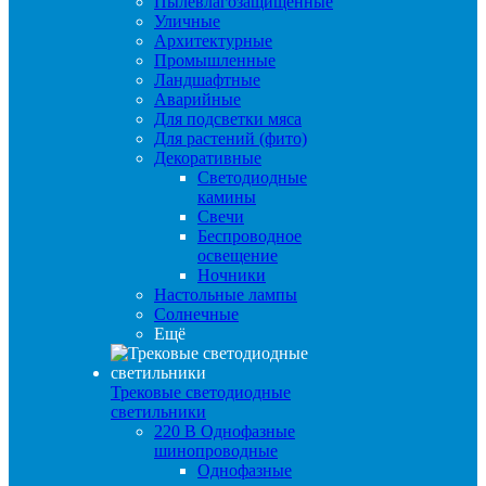
Пылевлагозащищенные
Уличные
Архитектурные
Промышленные
Ландшафтные
Аварийные
Для подсветки мяса
Для растений (фито)
Декоративные
Светодиодные
камины
Свечи
Беспроводное
освещение
Ночники
Настольные лампы
Солнечные
Ещё
Трековые светодиодные
светильники
220 B Однофазные
шинопроводные
Однофазные