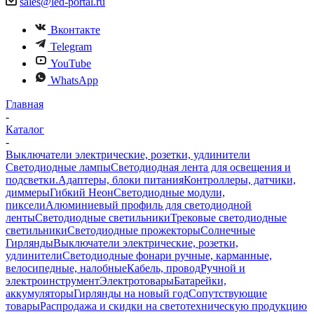
sales@led-portal.ru
Вконтакте
Telegram
YouTube
WhatsApp
Главная
-
Каталог
-
Выключатели электрические, розетки, удлинители
Светодиодные лампы
Светодиодная лента для освещения и
подсветки.
Адаптеры, блоки питания
Контроллеры, датчики,
диммеры
Гибкий Неон
Светодиодные модули,
пиксели
Алюминиевый профиль для светодиодной
ленты
Светодиодные светильники
Трековые светодиодные
светильники
Светодиодные прожекторы
Солнечные
Гирлянды
Выключатели электрические, розетки,
удлинители
Светодиодные фонари ручные, карманные,
велосипедные, налобные
Кабель, провод
Ручной и
электроинструмент
Электротовары
Батарейки,
аккумуляторы
Гирлянды на новый год
Сопутствующие
товары
Распродажа и скидки на светотехническую продукцию