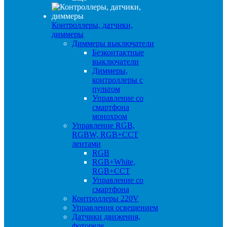
Контроллеры, датчики,
диммеры
Диммеры выключатели
Безконтактные
выключатели
Диммеры,
контроллеры с
пультом
Управление со
смартфона
монохром
Управление RGB,
RGBW, RGB+CCT
лентами
RGB
RGB+White,
RGB+CCT
Управление со
смартфона
Контроллеры 220V
Управления освещением
Датчики движения,
фотореле