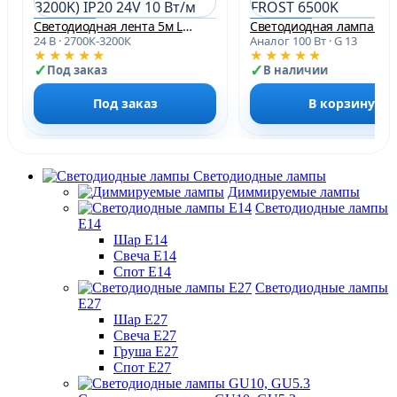
Светодиодная лента 5м LP 2835/120 WW (2700-3200K) IP20 24V 10 Вт/м
Свет
24 В · 2700К-3200К
Аналог 100 Вт · G 13
★★★★★
★★★★★
Под заказ
В наличии
Под заказ
В корзину
Светодиодные лампы
Диммируемые лампы
Светодиодные лампы
Е14
Шар Е14
Свеча Е14
Спот Е14
Светодиодные лампы
Е27
Шар Е27
Свеча Е27
Груша Е27
Спот Е27