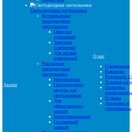
Светодиодные светильники
Встраиваемые
светодиодные
светильники
Офисное
освещение
Торговое
освещение
Для жилых
О нас
помещений
Накладные
О компании
светодиодные
Вакансии
светильники
Результаты 
Интерьерные
Условия сог
Акции
Светодиодные
Политика
модули для
конфиденциа
светильников
Отзывы
Для
Лицензии и
общественных
сертификаты
зданий
Интегрированные
Со сменной
лампой