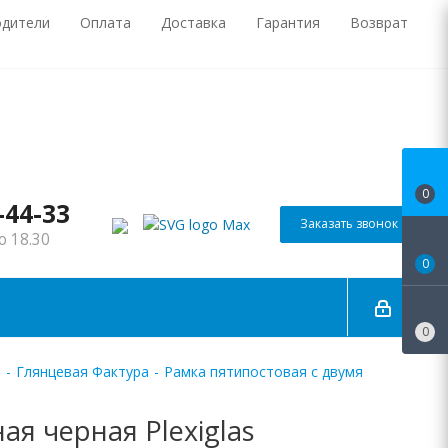
одители
Оплата
Доставка
Гарантия
Возврат
0
-44-33
Заказать звонок
о 18.30
0
0
-
Глянцевая Фактура
-
Рамка пятипостовая с двумя
я черная Plexiglas