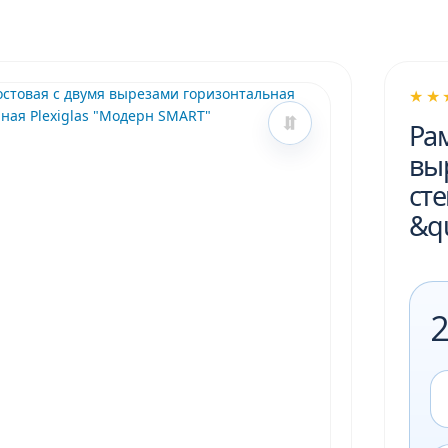
★★
Рам
вы
сте
&q
2