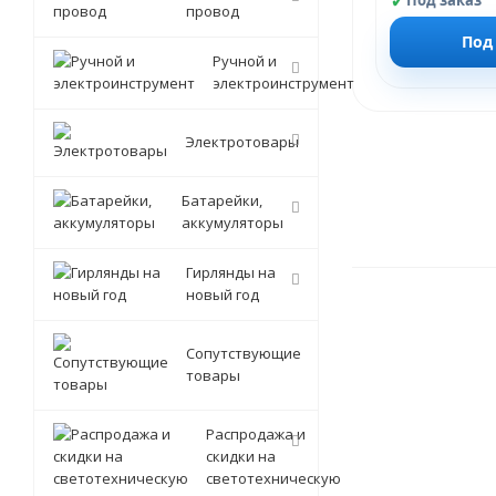
Под заказ
провод
Под
Ручной и
электроинструмент
Электротовары
Батарейки,
аккумуляторы
Гирлянды на
новый год
Сопутствующие
товары
Распродажа и
скидки на
светотехническую