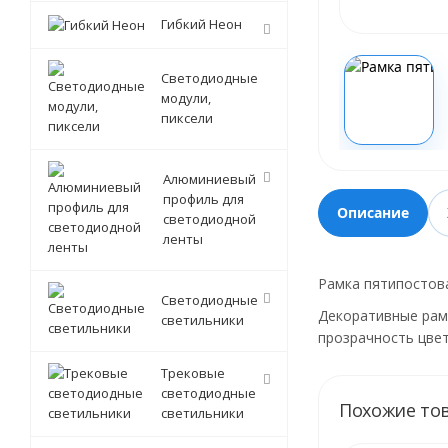
Гибкий Неон
Светодиодные
модули,
пиксели
Алюминиевый
профиль для
Описание
светодиодной
ленты
Рамка пятипостова
Светодиодные
Декоративные рамк
светильники
прозрачность цвет
Трековые
светодиодные
Похожие то
светильники