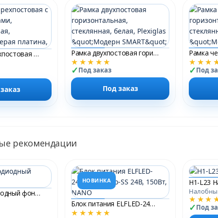
Рамка двухпостовая горизонтальная, стеклянная, белая, Plexiglas &quot;Модерн SMART&quot;
Рамка четырехпостовая с тремя вырезами, горизонтальная, стеклянная, серая платина, Plexiglas &quot;Модерн SMART&quot;
★★★★★
★★★
Под заказ
Под з
Под заказ
 заказ
ые рекомендации
НОВИНКА
H1-L23 
Налобны
R1-L3 Светодиодный фонарь
★★★
Блок питания ELFLED-24150-BEnano-SS 24В, 150Вт, NANO
Под з
★★★★★