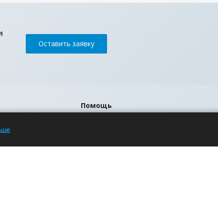
и
Оставить заявку
Помощь
Блог
ьше
Вопрос-ответ
Бренды
р