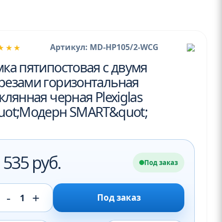
Артикул: MD-HP105/2-WCG
★★★
ка пятипостовая с двумя
резами горизонтальная
клянная черная Plexiglas
uot;Модерн SMART&quot;
 535 руб.
Под заказ
-
+
1
Под заказ