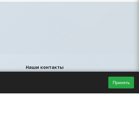
Наши контакты
8 (812) 425-44-33
Принять
sales@led-portal.ru
Главный офис, Санкт-Петербург, ул.
Братская, д.23, офис 106