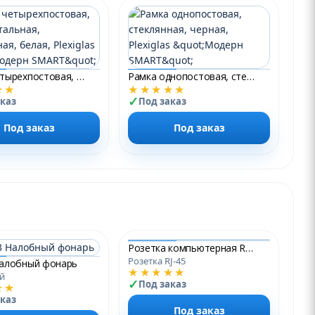
Рамка четырехпостовая, горизонтальная, стеклянная, белая, Plexiglas &quot;Модерн SMART&quot;
Рамка однопостовая, стеклянная, черная, Plexiglas &quot;Модерн SMART&quot;
★★
★★★★★
аказ
Под заказ
Под заказ
Под заказ
Розетка компьютерная RJ45 кат. 5e двойная черная
Розетка RJ-45
Налобный фонарь
★★★★★
й
Под заказ
★★
аказ
Под заказ