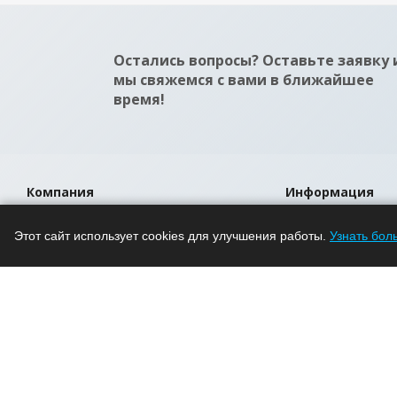
Остались вопросы? Оставьте заявку 
мы свяжемся с вами в ближайшее
время!
Компания
Информация
О компании
Помощь
Этот сайт использует cookies для улучшения работы.
Узнать бол
Новости
Условия оплаты
Проекты
Условия доставки
Вакансии
Гарантия на това
Магазины
Политика