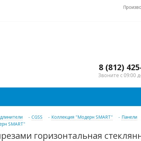
Произв
8 (812) 425
Звоните с 09:00 д
удлинители
-
CGSS
-
Коллекция "Модерн SMART"
-
Панели
дерн SMART"
резами горизонтальная стеклянна